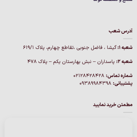
آدرس شعب
شعبه 1:
گيشا ، فاضل جنوبی ،تقاطع چهارم، پلاک 619/1
شعبه 2:
پاسداران – نبش بهارستان یکم – پلاک ۴۷۸
شماره تماس:
02128428428
پشتیبانی:
09389984398
مطمئن خرید نمایید