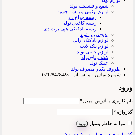
لوازم تولد
شمع و فشفشه تولد
لوازم تزئینی و ریسه جشن
ریسه چراغ دار
ریسه کاغذی تولد
ریسه بادکنکی هپی برث دی
پکیج تزیین تولد
لوازم بادکنک آرایی
لوازم بلک لایت
لوازم جانبی تولد
کلاه و تاج تولد
عینک تولد
ظروف یکبار مصرف تولد
شماره تماس و واتس اپ : 02128428428
ورود
الزامی
نام کاربری یا آدرس ایمیل
*
الزامی
گذرواژه
*
مرا به خاطر بسپار
ورود
گذرواژه خود را فراموش کرده اید؟