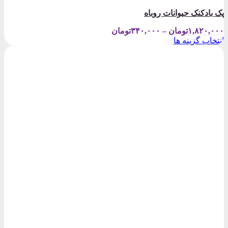
پک بادکنک حیوانات روباه
Price
۱,۸۲۰,۰۰۰
تومان
–
۳۴۰,۰۰۰
تومان
range:
انتخاب گزینه ها
۳۴۰,۰۰۰تومان
این
through
محصول
۱,۸۲۰,۰۰۰تومان
دارای
انواع
مختلفی
می
باشد.
گزینه
ها
ممکن
است
در
صفحه
محصول
انتخاب
شوند