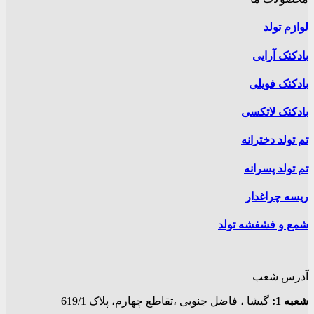
لوازم تولد
بادکنک آرایی
بادکنک فویلی
بادکنک لاتکسی
تم تولد دخترانه
تم تولد پسرانه
ریسه چراغدار
شمع و فشفشه تولد
آدرس شعب
شعبه 1:
گيشا ، فاضل جنوبی ،تقاطع چهارم، پلاک 619/1