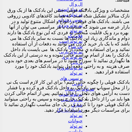
ال و ال
تم تولد استیچ
مشخصات و ویژگی بادکنک فویلی :جنس این بادکنک ها از یک ورق
تم تولد مینی
نازک متالایز تشکیل شده است که همانند کاغذهای کادویی زروقی
موس دخترانه
می باشند. بادکنک های فویلی در انواع و اشکال متنوع تولید و در
تم تولد ونزدی
بازار عرضه می شوند که متناسب با هر مراسمی می توان از آنها
تم تولد
بهره برد و یک قابلیت منحصر به فردی که این نوع بادکنک ها دارند
فلامینگو
دوام و ماندگاری زیاد این بادکنک ها نسبت به سایر بادکنک ها می
تم تولد اسب
باشد که با یک بار خرید کردن می توانید به دفعات از آن استفاده
تک شاخ
نمائید و برای استفاده ی مجدد از بادکنک ها می بایست باد داخل
تم تولد باربی
بادکنک را بعد از اتمام مراسم خالی نموده و به درستی از این بادکنک
تم تولد پری
ها نگهداری نمائید تا سوراخ نشود تا در مراسم های بعدی خود بدون
دریایی
صرف هزینه و به راحتی دفعه اول بتوانید بادکنک خود را مورد
تم تولد فروزن
استفاده قرار دهید.
تم تولد
پرنسس های
بادکنک فویلی را چگونه خالی کنیم؟ برای این کار لازم است یک نی
دیزنی
را از محل سوپاپ سر بادکنک به داخل بادکنک فرو کرده و با فشار
تم تولد خردسال
دست به آرامی هوای داخل را خالی نمائیم. پس از اتمام خالی کردن
تم تولد بلویی
هوا باید نی را از داخل بادکنک خارج نموده و سپس به راحتی میتوانید
تم تولد بیبی
بادکنک فویلی خود را تا کرده و در یک جای مناسب نگهداری نمائید تا
شارک
برای مراسمات دیگر مورد استفاده قرار دهید.
تم تولد پپا پیگ
تم تولد
حیوانات
تم تولد
دایناسور