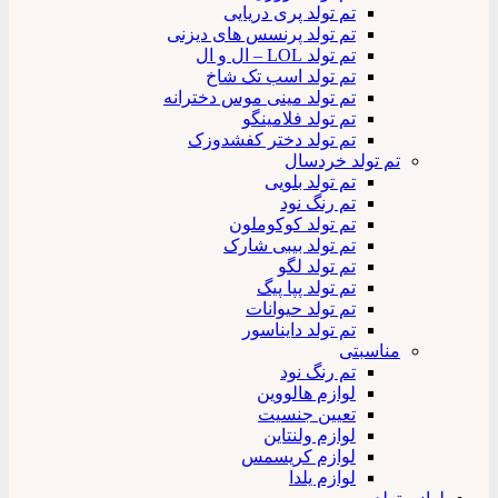
تم تولد پری دریایی
تم تولد پرنسس های دیزنی
تم تولد LOL – ال و ال
تم تولد اسب تک شاخ
تم تولد مینی موس دخترانه
تم تولد فلامینگو
تم تولد دختر کفشدوزک
تم تولد خردسال
تم تولد بلویی
تم رنگ نود
تم تولد کوکوملون
تم تولد بیبی شارک
تم تولد لگو
تم تولد پپا پیگ
تم تولد حیوانات
تم تولد دایناسور
مناسبتی
تم رنگ نود
لوازم هالووین
تعیین جنسیت
لوازم ولنتاین
لوازم کریسمس
لوازم یلدا