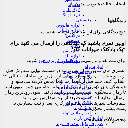
انتخاب حالت
هلیومی, بدون باد
تم تولد
کوکوملون
تم تولد لگو
دیدگاهها
مناسبتی
لوازم هالووین
لوازم ولنتاین
هیچ دیدگاهی برای این محصول نوشته نشده است.
تم تعیین
جنسیت
اولین نفری باشید که دیدگاهی را ارسال می کنید برای
لوازم
“پک بادکنک حیوانات گاو”
کریسمس
لوازم یلدا
برای ثبت نقد و بررسی
وارد حساب کاربری خود
شوید.
تم رنگ نود
لوازم تولد
مشتری های ساکن تهران می توانید در قسمت نهایی سفارش قبل
اجاره لوازم تولد
از تسویه حساب تاریخ و بازه زمانی ارسال را بین ساعات ۱۱ الی ۱۹
پکیج تزیین تولد
انتخاب کنید. حتما قبل از ارسال با شما تماس گرفته می شود و
شمع و فشفشه تولد
هماهنگی های لازم برای ارسال مرسوله انجام می شود. بدیهی است
لوازم بادکنک آرایی
تا زمان پاسخگویی شما سفارشات ارسال نمی شود. زودترین زمان
لوازم تزئینی و ریسه
جشن
ارسال سفارشات ۲ ساعت بعد از ثبت سفارش می باشد.
کلاه و تاج تولد
سفارشات شهرهای دیگر تا دو روزکاری بعد از ثبت سفارش به
عینک تولد
پست پیشتاز تحویل می گردد.
لوازم جانبی تولد
لوازم آتش بازی
محصولات مشابه
ظروف یکبار مصرف تولد