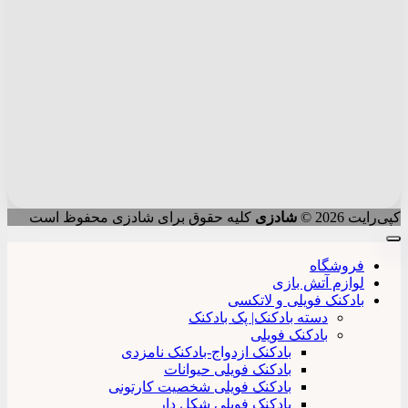
کپی‌رایت 2026 ©
شادزی
کلیه حقوق برای شادزی محفوظ است
فروشگاه
لوازم آتش بازی
بادکنک فویلی و لاتکسی
دسته بادکنک| پک بادکنک
بادکنک فویلی
بادکنک ازدواج-بادکنک نامزدی
بادکنک فویلی حیوانات
بادکنک فویلی شخصیت کارتونی
بادکنک فویلی شکل دار