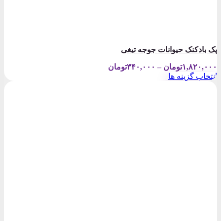
پک بادکنک حیوانات جوجه تیغی
Price
۱,۸۲۰,۰۰۰
تومان
–
۳۴۰,۰۰۰
تومان
range:
انتخاب گزینه ها
۳۴۰,۰۰۰تومان
این
through
محصول
۱,۸۲۰,۰۰۰تومان
دارای
انواع
مختلفی
می
باشد.
گزینه
ها
ممکن
است
در
صفحه
محصول
انتخاب