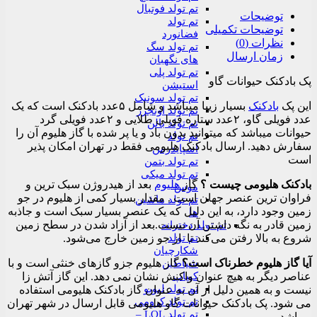
تم تولد فوتبال
توضیحات
تم تولد
توضیحات تکمیلی
فضانورد
نظرات (0)
تم تولد سگ
زمان ارسال
های نگهبان
تم تولد پلی
پک بادکنک حیوانات گاو
استیشن
تم تولد سونیک
این پک
بادکنک
بسیار زیبا میباشد و شامل ۵عدد بادکنک است که یک
تم تولد اونجرز
عدد فویلی گاو، ۲عدد ستاره فویلی طلایی و ۲عدد فویلی گرد
تم تولد بالن
حیوانات میباشد که میتوانید بدون باد و یا پر شده با گاز هلیوم آن را
تم تولد
سفارش دهید. ارسال بادکنک هلیومی فقط در تهران امکان پذیر
اسپایدرمن
است
تم تولد بتمن
تم تولد میکی
بادکنک هلیومی چیست ؟
گاز
هلیوم
بعد از هیدروژن سبک‌ ترین و
موس
فراوان‌ ترین عنصر جهان است . مقدار بسیار کمی از هلیوم در جو
تم تولد ماشین
زمین وجود دارد، به این دلیل که یک عنصر بسیار سبک است و جاذبه
ها
زمین قادر به نگه داشتن آن نیست.بعد از آزاد شدن در سطح زمین
تم تولد دخترانه
تم تولد
شروع به بالا رفتن می‌کند تا از جو زمین خارج می‌شود.
شکارچیان
آیا گاز هلیوم خطرناک است؟
گاز هلیوم جزو گازهای خنثی است و با
شیاطین
کیپاپ
عناصر دیگر به هیچ عنوان واکنش نشان نمی دهد. این گاز آتش زا
تم تولد لبوبو
نیست و به همین دلیل از آن به عنوان گاز بادکنک هلیومی استفاده
تم تولد کرومی
می شود. پک بادکنک حیوانات گاو هلیومی قابل ارسال در شهر تهران
تم تولد LOL –
میباشد.