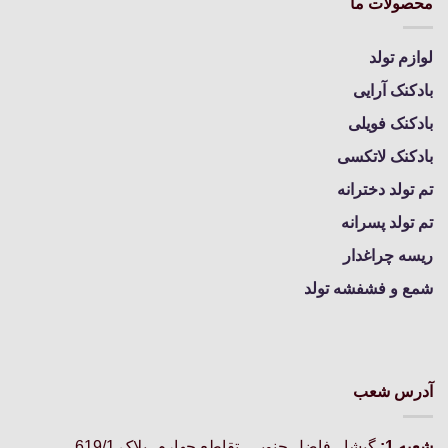
محصولات ما
لوازم تولد
بادکنک آرایی
بادکنک فویلی
بادکنک لاتکسی
تم تولد دخترانه
تم تولد پسرانه
ریسه چراغدار
شمع و فشفشه تولد
آدرس شعب
شعبه 1:
گيشا ، فاضل جنوبی ،تقاطع چهارم، پلاک 619/1