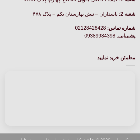
شعبه 2:
پاسداران – نبش بهارستان یکم – پلاک ۴۷۸
شماره تماس:
02128428428
پشتیبانی:
09389984398
مطمئن خرید نمایید
کپی‌رایت 2026 ©
شادزی
کلیه حقوق برای شادزی محفوظ است