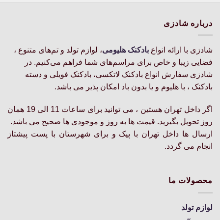
دارای
دارای
انواع
انواع
درباره شادزی
مختلفی
مختلفی
می
می
باشد.
باشد.
شادزی با ارائه انواع
بادکنک‌ هلیومی
، لوازم تولد و تم‌های متنوع ،
گزینه
گزینه
فضایی زیبا و خاص برای مراسم‌های شما فراهم می‌کنیم. در
ها
ها
شادزی سفارش انواع بادکنک لاتکسی، بادکنک فویلی و دسته
ممکن
ممکن
بادکنک ، با هلیوم و یا بدون باد امکان پذیر می باشد.
است
است
در
در
اگر داخل تهران هستین ، می توانید برای ساعات 11 الی 19 همان
صفحه
صفحه
محصول
محصول
روز تحویل بگیرید. قیمت ها به روز و موجودی ها صحیح می باشد.
انتخاب
انتخاب
ارسال ها داخل تهران با پیک و برای شهرستان با پست پیشتاز
شوند
شوند
انجام می گردد.
محصولات ما
لوازم تولد