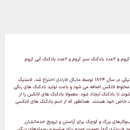
شامل ۲عدد بادکنک طلایی کروم و ۲عدد بادکنک صورتی کروم و ۲عدد بادکنک نقره ای کروم و ۲عدد بادکنک توسی کروم و ۲عدد بادکنک سبز کروم و ۲عدد بادکنک آبی کروم
ال ۱۸۲۴ توسط
مایکل فارادی
اختراع شد. لاستیک
 مخلوط لاتکس اضافه می شود و باعث تولید بادکنک های رنگی
د تا بادکنک ایجاد شود. معمولا بادکنک های لاتکس را از
ایب خاص خود هستند. همانطور که از اسم بادکنک های لاتکسی
ب‌وکارهای بزرگ و کوچک برای آراستن و ترویج خدماتشان.
خریداری آنها بصورت عمده برای مراسم و رویدادهای بزرگتر