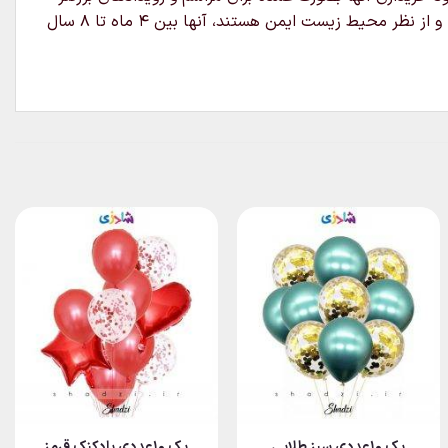
مناسب باشند.لاتکس یک ماده بسیار متنوع است بنابراین می‌توان آنها را با هلیوم ، هوا یا آب پر کرد.بادکنک های لاتکس قابل تجزیه و از نظر محیط زیست ایمن هستند، آنها بین ۴ ماه تا ۸ سال
پک ۱۰عددی سبز طلایی
پک ۱۰عددی بادکنک قرمز