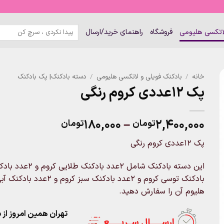
جستجو
لاتکسی هلیومی
فروشگاه
راهنمای خرید/ارسال
برای:
خانه
/
بادکنک فویلی و لاتکسی هلیومی
/
دسته بادکنک| پک بادکنک
پک ۱۲عددی کروم رنگی
Price
۱۸۰,۰۰۰
–
۲,۴۰۰,۰۰۰
تومان
تومان
range:
پک ۱۲عددی کروم رنگی
۱۸۰,۰۰۰توم
through
۲,۴۰۰,۰۰۰تومان
بادکنک توسی کروم و ۲عدد
هلیوم آن را سفارش دهید.
تهران همین امروز از ساعت ۱۱-۹