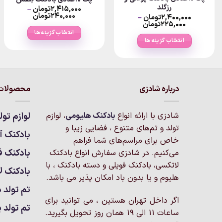
رزگلد
۲,۴۱۵,۰۰۰
تومان
–
Price
۲۴۰,۰۰۰
تومان
۲,۴۰۰,۰۰۰
تومان
–
range:
Price
۲۲۵,۰۰۰
تومان
تومان
۴۰,۰۰۰
range:
انتخاب گزینه ها
through
۲۲۵,۰۰۰تومان
انتخاب گزینه ها
۲,۴۱۵,۰۰۰تومان
through
این
۲,۴۰۰,۰۰۰تومان
این
محصول
محصول
دارای
دارای
انواع
انواع
درباره شادزی
محصولات 
مختلفی
مختلفی
می
می
باشد.
شادزی با ارائه انواع
بادکنک‌ هلیومی
، لوازم
لوازم تول
باشد.
گزینه
تولد و تم‌های متنوع ، فضایی زیبا و
گزینه
بادکنک آر
ها
خاص برای مراسم‌های شما فراهم
ها
ممکن
بادکنک ف
می‌کنیم. در شادزی سفارش انواع بادکنک
ممکن
است
لاتکسی، بادکنک فویلی و دسته بادکنک ، با
است
بادکنک ل
در
هلیوم و یا بدون باد امکان پذیر می باشد.
در
صفحه
تم تولد د
صفحه
محصول
اگر داخل تهران هستین ، می توانید برای
محصول
انتخاب
تم تولد پ
ساعات 11 الی 19 همان روز تحویل بگیرید.
انتخاب
شوند