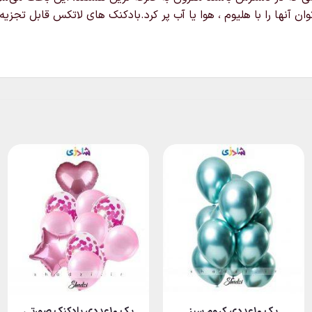
پک ۱۰عددی کروم سبز
پک ۱۰عددی بادکنک صورتی