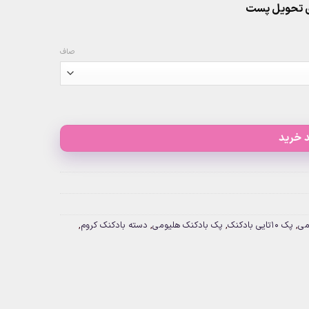
صاف
 خرید
می
,
پک 10تایی بادکنک
,
پک بادکنک هلیومی
,
دسته بادکنک کروم
,