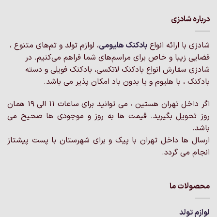
دارای
دارای
انواع
انواع
درباره شادزی
مختلفی
مختلفی
می
می
شادزی با ارائه انواع
بادکنک‌ هلیومی
، لوازم تولد و تم‌های متنوع ،
باشد.
باشد.
گزینه
گزینه
فضایی زیبا و خاص برای مراسم‌های شما فراهم می‌کنیم. در
ها
ها
شادزی سفارش انواع بادکنک لاتکسی، بادکنک فویلی و دسته
ممکن
ممکن
بادکنک ، با هلیوم و یا بدون باد امکان پذیر می باشد.
است
است
در
در
اگر داخل تهران هستین ، می توانید برای ساعات 11 الی 19 همان
صفحه
صفحه
روز تحویل بگیرید. قیمت ها به روز و موجودی ها صحیح می
محصول
محصول
انتخاب
انتخاب
باشد.
شوند
شوند
ارسال ها داخل تهران با پیک و برای شهرستان با پست پیشتاز
انجام می گردد.
محصولات ما
لوازم تولد