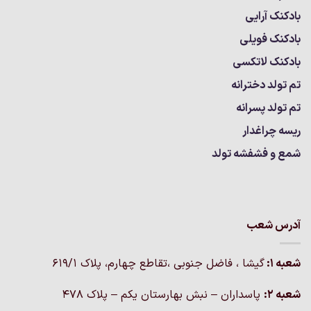
بادکنک آرایی
بادکنک فویلی
بادکنک لاتکسی
تم تولد دخترانه
تم تولد پسرانه
ریسه چراغدار
شمع و فشفشه تولد
آدرس شعب
شعبه 1:
گيشا ، فاضل جنوبی ،تقاطع چهارم، پلاک 619/1
شعبه 2:
پاسداران – نبش بهارستان یکم – پلاک ۴۷۸