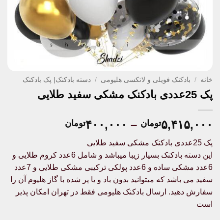
خانه
/
بادکنک فویلی و لاتکسی هلیومی
/
دسته بادکنک| پک بادکنک
پک 25عددی بادکنک مشکی سفید طلایی
Price
۴۰۰,۰۰۰
–
۵,۴۱۵,۰۰۰
تومان
تومان
range:
پک 25عددی بادکنک مشکی سفید طلایی
۴۰۰,۰۰۰توما
این دسته بادکنک بسیار زیبا میباشد و شامل 6عدد کروم طلایی و
through
6عدد مشکی ساده و 6عدد پولکی ترکیبی مشکی طلایی و 7عدد
۵,۴۱۵,۰۰۰تومان
سفید می باشد که میتوانید بدون باد و یا پر شده با گاز هلیوم آن را
سفارش دهید. ارسال بادکنک هلیومی فقط در تهران امکان پذیر
است