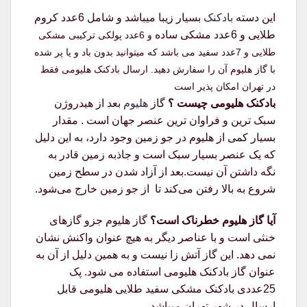
این دسته
بادکنک
بسیار زیبا میباشد و شامل 6عدد کروم
طلایی و 6عدد مشکی ساده
و 6عدد پولکی ترکیبی مشکی
طلایی و 7عدد سفید می باشد که میتوانید بدون باد و یا پر شده
با گاز هلیوم آن را سفارش دهید. ارسال بادکنک هلیومی فقط
در تهران امکان پذیر است
بادکنک هلیومی چیست ؟
گاز
هلیوم
بعد از هیدروژن
سبک‌ ترین و فراوان‌ ترین عنصر جهان است . مقدار
بسیار کمی از هلیوم در جو زمین وجود دارد، به این دلیل
که یک عنصر بسیار سبک است و جاذبه زمین قادر به
نگه داشتن آن نیست.بعد از آزاد شدن در سطح زمین
شروع به بالا رفتن می‌کند تا از جو زمین خارج می‌شود.
آیا گاز هلیوم خطرناک است؟
گاز هلیوم جزو گازهای
خنثی است و با عناصر دیگر به هیچ عنوان واکنش نشان
نمی دهد. این گاز آتش زا نیست و به همین دلیل از آن به
عنوان گاز بادکنک هلیومی استفاده می شود. پک
25عددی بادکنک مشکی سفید طلایی هلیومی قابل
ارسال در شهر تهران میباشد.