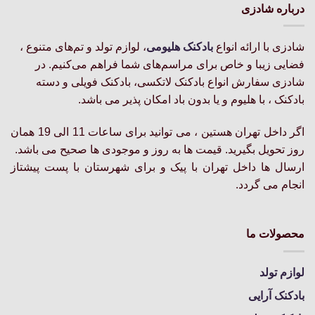
انواع
انواع
درباره شادزی
مختلفی
مختلفی
می
می
باشد.
باشد.
شادزی با ارائه انواع
بادکنک‌ هلیومی
، لوازم تولد و تم‌های متنوع ،
گزینه
گزینه
فضایی زیبا و خاص برای مراسم‌های شما فراهم می‌کنیم. در
ها
ها
شادزی سفارش انواع بادکنک لاتکسی، بادکنک فویلی و دسته
ممکن
ممکن
بادکنک ، با هلیوم و یا بدون باد امکان پذیر می باشد.
است
است
در
در
اگر داخل تهران هستین ، می توانید برای ساعات 11 الی 19 همان
صفحه
صفحه
روز تحویل بگیرید. قیمت ها به روز و موجودی ها صحیح می باشد.
محصول
محصول
انتخاب
انتخاب
ارسال ها داخل تهران با پیک و برای شهرستان با پست پیشتاز
شوند
شوند
انجام می گردد.
محصولات ما
لوازم تولد
بادکنک آرایی