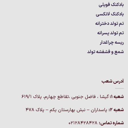
بادکنک فویلی
بادکنک لاتکسی
تم تولد دخترانه
تم تولد پسرانه
ریسه چراغدار
شمع و فشفشه تولد
آدرس شعب
شعبه 1:
گيشا ، فاضل جنوبی ،تقاطع چهارم، پلاک 619/1
شعبه 2:
پاسداران – نبش بهارستان یکم – پلاک ۴۷۸
شماره تماس:
02128428428