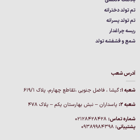
تم تولد دخترانه
تم تولد پسرانه
ریسه چراغدار
شمع و فشفشه تولد
آدرس شعب
شعبه 1:
گيشا ، فاضل جنوبی ،تقاطع چهارم، پلاک 619/1
شعبه 2:
پاسداران – نبش بهارستان یکم – پلاک ۴۷۸
شماره تماس:
02128428428
پشتیبانی:
09389984398