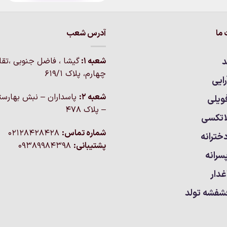
ما
آدرس شعب
د
شعبه 1:
گيشا ، فاضل جنوبی ،تق
چهارم، پلاک 619/1
ایی
شعبه 2:
پاسداران – نبش بهارست
ویلی
– پلاک ۴۷۸
اتکسی
شماره تماس:
02128428428
خترانه
پشتیبانی:
09389984398
سرانه
غدار
شفشه تولد