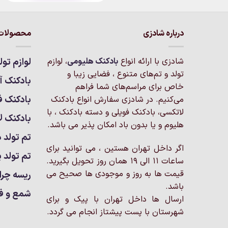
درباره شادزی
محصولات 
شادزی با ارائه انواع
بادکنک‌ هلیومی
، لوازم
لوازم تول
تولد و تم‌های متنوع ، فضایی زیبا و
بادکنک آر
خاص برای مراسم‌های شما فراهم
بادکنک ف
می‌کنیم. در شادزی سفارش انواع بادکنک
لاتکسی، بادکنک فویلی و دسته بادکنک ، با
بادکنک ل
هلیوم و یا بدون باد امکان پذیر می باشد.
تم تولد د
اگر داخل تهران هستین ، می توانید برای
تم تولد پ
ساعات 11 الی 19 همان روز تحویل بگیرید.
قیمت ها به روز و موجودی ها صحیح می
ریسه چرا
باشد.
شمع و ف
ارسال ها داخل تهران با پیک و برای
شهرستان با پست پیشتاز انجام می گردد.