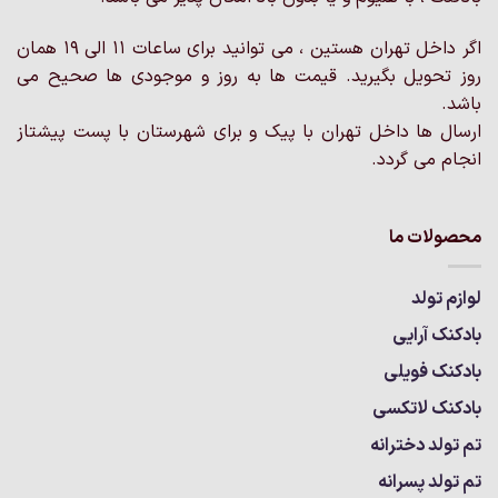
است
است
در
در
اگر داخل تهران هستین ، می توانید برای ساعات 11 الی 19 همان
صفحه
صفحه
روز تحویل بگیرید. قیمت ها به روز و موجودی ها صحیح می
محصول
محصول
انتخاب
انتخاب
باشد.
شوند
شوند
ارسال ها داخل تهران با پیک و برای شهرستان با پست پیشتاز
انجام می گردد.
محصولات ما
لوازم تولد
بادکنک آرایی
بادکنک فویلی
بادکنک لاتکسی
تم تولد دخترانه
تم تولد پسرانه