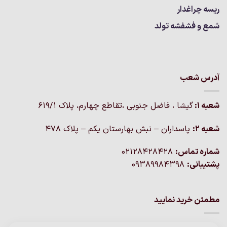
ریسه چراغدار
شمع و فشفشه تولد
آدرس شعب
شعبه 1:
گيشا ، فاضل جنوبی ،تقاطع چهارم، پلاک 619/1
شعبه 2:
پاسداران – نبش بهارستان یکم – پلاک ۴۷۸
شماره تماس:
02128428428
پشتیبانی:
09389984398
مطمئن خرید نمایید