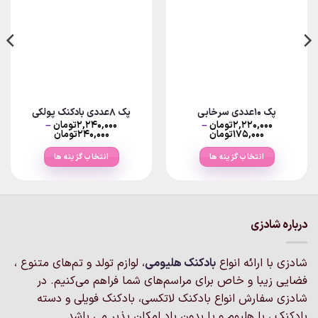
پک ۱۰عددی سرخابی
پک ۸عددی بادکنک پولکی
۲,۲۲۰,۰۰۰
تومان
–
۲,۲۴۰,۰۰۰
تومان
–
Price
Price
۱۷۵,۰۰۰
تومان
۲۴۰,۰۰۰
تومان
range:
range:
۱۷۵,۰۰۰تومان
۲۴۰,۰۰۰تومان
انتخاب گزینه ها
انتخاب گزینه ها
through
through
۲,۲۲۰,۰۰۰تومان
۲,۲۴۰,۰۰۰تومان
این
این
محصول
محصول
دارای
دارای
انواع
انواع
درباره شادزی
مختلفی
مختلفی
می
می
شادزی با ارائه انواع
بادکنک‌ هلیومی
، لوازم تولد و تم‌های متنوع ،
باشد.
باشد.
گزینه
گزینه
فضایی زیبا و خاص برای مراسم‌های شما فراهم می‌کنیم. در
ها
ها
شادزی سفارش انواع بادکنک لاتکسی، بادکنک فویلی و دسته
ممکن
ممکن
بادکنک ، با هلیوم و یا بدون باد امکان پذیر می باشد.