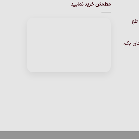
انواع
مطمئن خرید نمایید
مختلفی
مختلفی
می
می
باشد.
اطع
باشد.
گزینه
گزینه
ها
ها
ممکن
ان یکم
ممکن
است
است
در
در
صفحه
صفحه
محصول
محصول
انتخاب
انتخاب
شوند
شوند