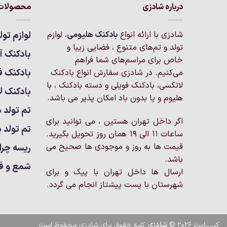
انواع
درباره شادزی
محصولات 
مختلفی
مختلفی
می
می
باشد.
شادزی با ارائه انواع
بادکنک‌ هلیومی
، لوازم
لوازم تول
باشد.
گزینه
تولد و تم‌های متنوع ، فضایی زیبا و
گزینه
بادکنک آر
ها
خاص برای مراسم‌های شما فراهم
ها
ممکن
بادکنک ف
می‌کنیم. در شادزی سفارش انواع بادکنک
ممکن
است
لاتکسی، بادکنک فویلی و دسته بادکنک ، با
است
بادکنک ل
در
هلیوم و یا بدون باد امکان پذیر می باشد.
در
صفحه
تم تولد د
صفحه
محصول
اگر داخل تهران هستین ، می توانید برای
محصول
انتخاب
تم تولد پ
ساعات 11 الی 19 همان روز تحویل بگیرید.
انتخاب
شوند
شوند
قیمت ها به روز و موجودی ها صحیح می
ریسه چرا
باشد.
شمع و ف
ارسال ها داخل تهران با پیک و برای
شهرستان با پست پیشتاز انجام می گردد.
کپی‌رایت 2026 ©
شادزی
کلیه حقوق برای شادزی محفوظ است