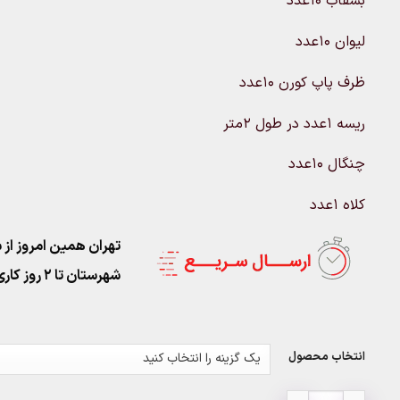
بشقاب 10عدد
لیوان 10عدد
ظرف پاپ کورن 10عدد
ریسه 1عدد در طول 2متر
چنگال 10عدد
کلاه 1عدد
تهران همین امروز از ساعت ۱۱-۹
شهرستان تا 2 روز کاری تحویل پست
انتخاب محصول
اقلام تم تولد میکی موس از عدد