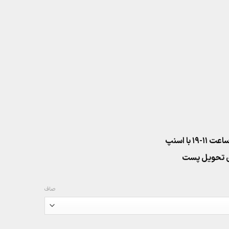
۱ با اسنپ
صاف