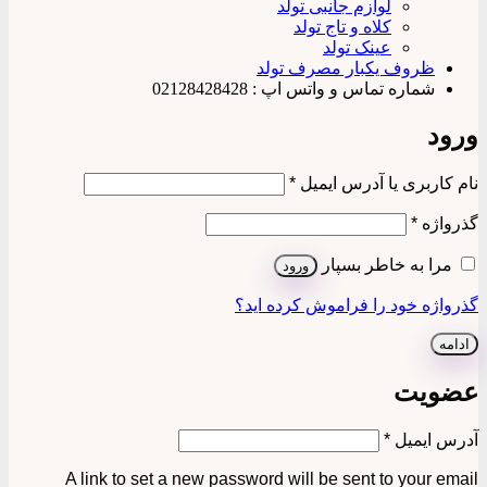
لوازم جانبی تولد
کلاه و تاج تولد
عینک تولد
ظروف یکبار مصرف تولد
شماره تماس و واتس اپ : 02128428428
ورود
الزامی
نام کاربری یا آدرس ایمیل
*
الزامی
گذرواژه
*
مرا به خاطر بسپار
ورود
گذرواژه خود را فراموش کرده اید؟
ادامه
عضویت
الزامی
آدرس ایمیل
*
A link to set a new password will be sent to your email