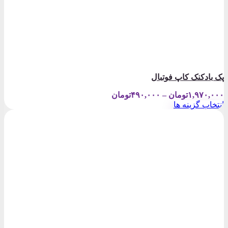
پک بادکنک کاپ فوتبال
Price
۱,۹۷۰,۰۰۰
تومان
–
۴۹۰,۰۰۰
تومان
range:
انتخاب گزینه ها
۴۹۰,۰۰۰تومان
این
through
محصول
۱,۹۷۰,۰۰۰تومان
دارای
انواع
مختلفی
می
باشد.
گزینه
ها
ممکن
است
در