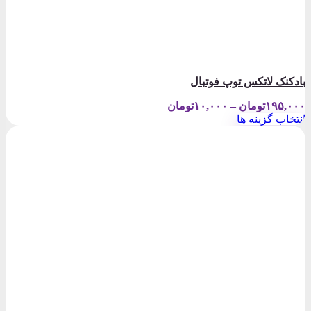
بادکنک لاتکس توپ فوتبال
Price
۱۹۵,۰۰۰
تومان
–
۱۰,۰۰۰
تومان
range:
انتخاب گزینه ها
۱۰,۰۰۰تومان
این
through
محصول
۱۹۵,۰۰۰تومان
دارای
انواع
مختلفی
می
باشد.
گزینه
ها
ممکن
است
در
صفحه
محصول