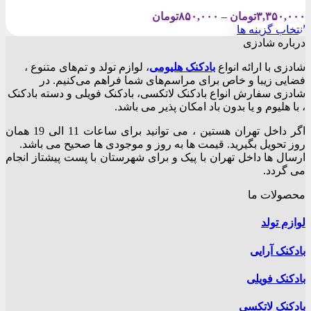
Price
۳,۳۵۰,۰۰۰
تومان
–
۸۵۰,۰۰۰
تومان
range:
انتخاب گزینه ها
۸۵۰,۰۰۰تومان
این
درباره شادزی
through
محصول
۳,۳۵۰,۰۰۰تومان
شادزی با ارائه انواع
بادکنک‌ هلیومی
، لوازم تولد و تم‌های متنوع ،
دارای
فضایی زیبا و خاص برای مراسم‌های شما فراهم می‌کنیم. در
انواع
شادزی سفارش انواع بادکنک لاتکسی، بادکنک فویلی و دسته بادکنک
مختلفی
، با هلیوم و یا بدون باد امکان پذیر می باشد.
می
باشد.
اگر داخل تهران هستین ، می توانید برای ساعات 11 الی 19 همان
گزینه
روز تحویل بگیرید. قیمت ها به روز و موجودی ها صحیح می باشد.
ها
ارسال ها داخل تهران با پیک و برای شهرستان با پست پیشتاز انجام
ممکن
می گردد.
است
در
محصولات ما
صفحه
محصول
لوازم تولد
انتخاب
شوند
بادکنک آرایی
بادکنک فویلی
بادکنک لاتکسی