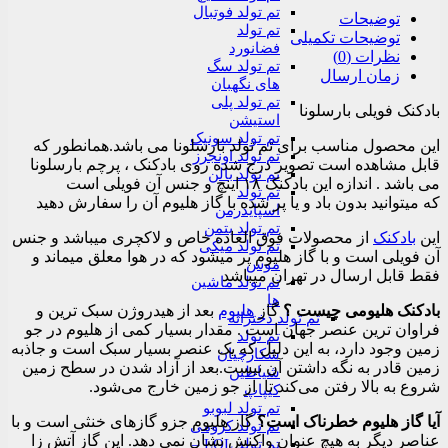
تم تولد فوتبال
توضیحات
تم تولد
توضیحات تکمیلی
فضانورد
نظرات (0)
تم تولد سگ
زمان ارسال
های نگهبان
تم تولد پلی
بادکنک فویلی بارسلونا
استیشن
تم تولد سونیک
این محصول مناسب برای تم تولد بارسلونا می باشد.همانطور که
تم تولد اونجرز
قابل مشاهده است تصویر درج شده روی بادکنک ، پرچم بارسلونا
تم تولد بالن
می باشد . اندازه این بادکنک ۱۸ اینچ و جنس آن فویلی است
تم تولد
که میتوانید بدون باد و یا پر شده با گاز هلیوم آن را سفارش دهید
اسپایدرمن
تم تولد بتمن
این
بادکنک
از محصولات فوق العاده خاص و لاکچری میباشد و جنس
تم تولد میکی
آن فویلی است و با گاز هلیوم پر میشود که در هوا معلق میماند و
موس
فقط قابل ارسال در تهران میباشد
تم تولد ماشین
ها
بادکنک هلیومی چیست ؟
گاز
هلیوم
بعد از هیدروژن سبک‌ ترین و
تم تولد دخترانه
فراوان‌ ترین عنصر جهان است . مقدار بسیار کمی از هلیوم در جو
تم تولد
زمین وجود دارد، به این دلیل که یک عنصر بسیار سبک است و جاذبه
شکارچیان
زمین قادر به نگه داشتن آن نیست.بعد از آزاد شدن در سطح زمین
شیاطین
شروع به بالا رفتن می‌کند تا از جو زمین خارج می‌شود.
کیپاپ
تم تولد لبوبو
آیا گاز هلیوم خطرناک است؟
گاز هلیوم جزو گازهای خنثی است و با
تم تولد کرومی
عناصر دیگر به هیچ عنوان واکنش نشان نمی دهد. این گاز آتش زا
تم تولد LOL –