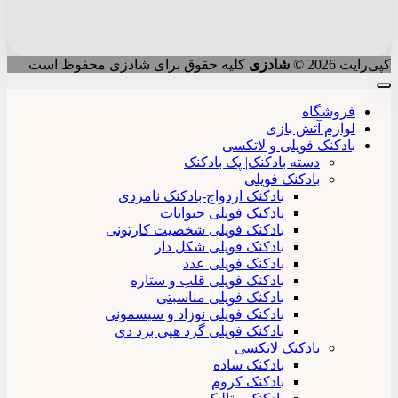
کپی‌رایت 2026 ©
شادزی
کلیه حقوق برای شادزی محفوظ است
فروشگاه
لوازم آتش بازی
بادکنک فویلی و لاتکسی
دسته بادکنک| پک بادکنک
بادکنک فویلی
بادکنک ازدواج-بادکنک نامزدی
بادکنک فویلی حیوانات
بادکنک فویلی شخصیت کارتونی
بادکنک فویلی شکل دار
بادکنک فویلی عدد
بادکنک فویلی قلب و ستاره
بادکنک فویلی مناسبتی
بادکنک فویلی نوزاد و سیسمونی
بادکنک فویلی گرد هپی برد دی
بادکنک لاتکسی
بادکنک ساده
بادکنک کروم