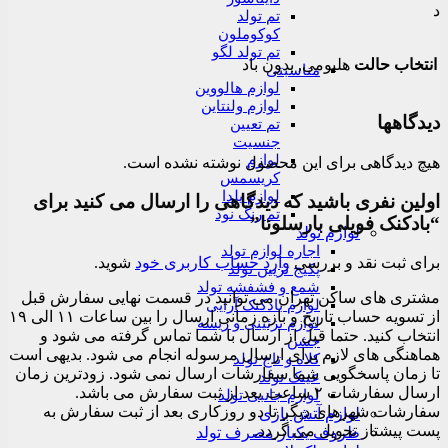
د
تم تولد
کوکوملون
تم تولد لگو
انتخاب حالت
هلیومی, بدون باد
مناسبتی
لوازم هالووین
لوازم ولنتاین
دیدگاهها
تم تعیین
جنسیت
لوازم
هیچ دیدگاهی برای این محصول نوشته نشده است.
کریسمس
لوازم یلدا
اولین نفری باشید که دیدگاهی را ارسال می کنید برای
تم رنگ نود
“بادکنک فویلی بارسلونا”
لوازم تولد
اجاره لوازم تولد
برای ثبت نقد و بررسی
وارد حساب کاربری خود
شوید.
پکیج تزیین تولد
شمع و فشفشه تولد
مشتری های ساکن تهران می توانید در قسمت نهایی سفارش قبل
لوازم بادکنک آرایی
از تسویه حساب تاریخ و بازه زمانی ارسال را بین ساعات ۱۱ الی ۱۹
لوازم تزئینی و ریسه
انتخاب کنید. حتما قبل از ارسال با شما تماس گرفته می شود و
جشن
هماهنگی های لازم برای ارسال مرسوله انجام می شود. بدیهی است
کلاه و تاج تولد
تا زمان پاسخگویی شما سفارشات ارسال نمی شود. زودترین زمان
عینک تولد
ارسال سفارشات ۲ ساعت بعد از ثبت سفارش می باشد.
لوازم جانبی تولد
سفارشات شهرهای دیگر تا دو روزکاری بعد از ثبت سفارش به
لوازم آتش بازی
پست پیشتاز تحویل می گردد.
ظروف یکبار مصرف تولد