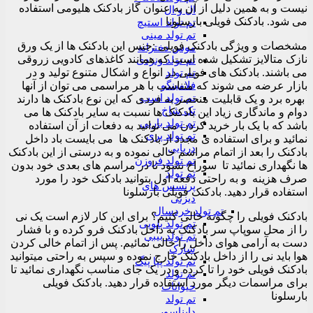
نیست و به همین دلیل از آن به عنوان گاز بادکنک هلیومی استفاده
ال و ال
می شود. بادکنک فویلی بارسلونا
تم تولد استیچ
تم تولد مینی
مشخصات و ویژگی بادکنک فویلی :جنس این بادکنک ها از یک ورق
موس دخترانه
نازک متالایز تشکیل شده است که همانند کاغذهای کادویی زروقی
تم تولد ونزدی
می باشند. بادکنک های فویلی در انواع و اشکال متنوع تولید و در
تم تولد
فلامینگو
بازار عرضه می شوند که متناسب با هر مراسمی می توان از آنها
تم تولد اسب
بهره برد و یک قابلیت منحصر به فردی که این نوع بادکنک ها دارند
تک شاخ
دوام و ماندگاری زیاد این بادکنک ها نسبت به سایر بادکنک ها می
تم تولد باربی
باشد که با یک بار خرید کردن می توانید به دفعات از آن استفاده
تم تولد پری
نمائید و برای استفاده ی مجدد از بادکنک ها می بایست باد داخل
دریایی
بادکنک را بعد از اتمام مراسم خالی نموده و به درستی از این بادکنک
تم تولد فروزن
ها نگهداری نمائید تا سوراخ نشود تا در مراسم های بعدی خود بدون
تم تولد
صرف هزینه و به راحتی دفعه اول بتوانید بادکنک خود را مورد
پرنسس های
استفاده قرار دهید. بادکنک فویلی بارسلونا
دیزنی
تم تولد خردسال
بادکنک فویلی را چگونه خالی کنیم؟ برای این کار لازم است یک نی
تم تولد بلویی
را از محل سوپاپ سر بادکنک به داخل بادکنک فرو کرده و با فشار
تم تولد بیبی
دست به آرامی هوای داخل را خالی نمائیم. پس از اتمام خالی کردن
شارک
هوا باید نی را از داخل بادکنک خارج نموده و سپس به راحتی میتوانید
تم تولد پپا پیگ
بادکنک فویلی خود را تا کرده و در یک جای مناسب نگهداری نمائید تا
تم تولد
برای مراسمات دیگر مورد استفاده قرار دهید. بادکنک فویلی
حیوانات
بارسلونا
تم تولد
دایناسور