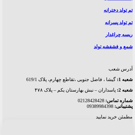
تم تولد دخترانه
تم تولد پسرانه
ریسه چراغدار
شمع و فشفشه تولد
آدرس شعب
شعبه 1:
گيشا ، فاضل جنوبی ،تقاطع چهارم، پلاک 619/1
شعبه 2:
پاسداران – نبش بهارستان یکم – پلاک ۴۷۸
شماره تماس:
02128428428
پشتیبانی:
09389984398
مطمئن خرید نمایید