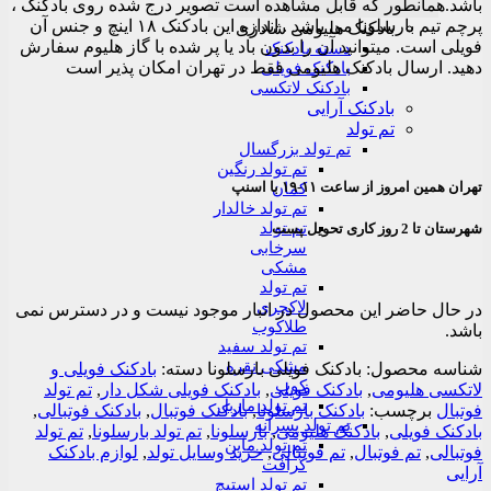
باشد.همانطور که قابل مشاهده است تصویر درج شده روی بادکنک ،
پرچم تیم بارسلونا می باشد . اندازه این بادکنک ۱۸ اینچ و جنس آن
بادکنک هلیومی شادزی
فویلی است. میتوانید آن را بدون باد یا پر شده با گاز هلیوم سفارش
دسته بادکنک
دهید. ارسال بادکنک هلیومی فقط در تهران امکان پذیر است
بادکنک فویلی
بادکنک لاتکسی
بادکنک آرایی
تم تولد
تم تولد بزرگسال
تم تولد رنگین
تهران همین امروز از ساعت ۱۱-۱۹ با اسنپ
کمان
تم تولد خالدار
تم تولد
شهرستان تا 2 روز کاری تحویل پست
سرخابی
مشکی
تم تولد
لاکچری
در حال حاضر این محصول در انبار موجود نیست و در دسترس نمی
طلاکوب
باشد.
تم تولد سفید
مشکی نقره
شناسه محصول:
بادکنک فویلی بارسلونا
دسته:
بادکنک فویلی و
کوب
لاتکسی هلیومی
,
بادکنک فویلی
,
بادکنک فویلی شکل دار
,
تم تولد
تم تولد ماربل
فوتبال
برچسب:
بادکنک بارسلونا
,
بادکنک فوتبال
,
بادکنک فوتبالی
,
تم تولد پسرانه
بادکنک فویلی
,
بادکنک هلیومی
,
بارسلونا
,
تم تولد بارسلونا
,
تم تولد
تم تولد ماین
فوتبالی
,
تم فوتبال
,
تم فوتبالی
,
خرید وسایل تولد
,
لوازم بادکنک
کرافت
آرایی
تم تولد استیچ