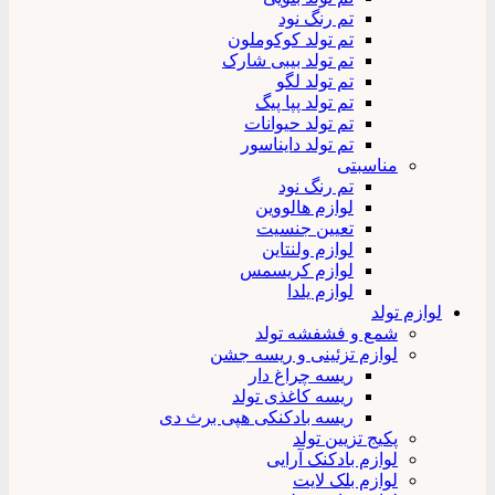
تم رنگ نود
تم تولد کوکوملون
تم تولد بیبی شارک
تم تولد لگو
تم تولد پپا پیگ
تم تولد حیوانات
تم تولد دایناسور
مناسبتی
تم رنگ نود
لوازم هالووین
تعیین جنسیت
لوازم ولنتاین
لوازم کریسمس
لوازم یلدا
لوازم تولد
شمع و فشفشه تولد
لوازم تزئینی و ریسه جشن
ریسه چراغ دار
ریسه کاغذی تولد
ریسه بادکنکی هپی برث دی
پکیج تزیین تولد
لوازم بادکنک آرایی
لوازم بلک لایت