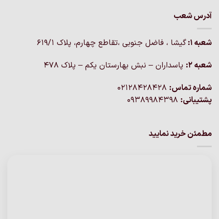
آدرس شعب
شعبه 1:
گيشا ، فاضل جنوبی ،تقاطع چهارم، پلاک 619/1
شعبه 2:
پاسداران – نبش بهارستان یکم – پلاک ۴۷۸
شماره تماس:
02128428428
پشتیبانی:
09389984398
مطمئن خرید نمایید