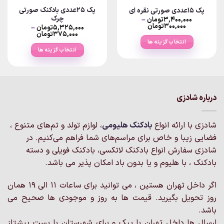
پک 25عددی بادکنک صورتی
پک ۱۵عددی صورتی نقره ای
چرک
۳,۴۰۰,۰۰۰
تومان
–
Price
۳۰۰,۰۰۰
تومان
۵,۳۲۵,۰۰۰
تومان
–
range:
Price
۳۷۵,۰۰۰
تومان
۳۰۰,۰۰۰تومان
range:
انتخاب گزینه ها
through
۳۷۵,۰۰۰تو
انتخاب گزینه ها
۳,۴۰۰,۰۰۰تومان
through
این
۵,۳۲۵,۰۰۰تومان
این
محصول
محصول
دارای
دارای
انواع
انواع
مختلفی
درباره شادزی
مختلفی
می
می
باشد.
شادزی با ارائه انواع
بادکنک‌ هلیومی
، لوازم تولد و تم‌های متنوع ،
باشد.
گزینه
گزینه
فضایی زیبا و خاص برای مراسم‌های شما فراهم می‌کنیم. در
ها
ها
ممکن
شادزی سفارش انواع بادکنک لاتکسی، بادکنک فویلی و دسته
ممکن
است
بادکنک ، با هلیوم و یا بدون باد امکان پذیر می باشد.
است
در
در
صفحه
اگر داخل تهران هستین ، می توانید برای ساعات 11 الی 19 همان
صفحه
محصول
روز تحویل بگیرید. قیمت ها به روز و موجودی ها صحیح می
محصول
انتخاب
انتخاب
باشد.
شوند
شوند
ارسال ها داخل تهران با پیک و برای شهرستان با پست پیشتاز