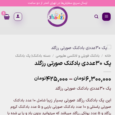
Ski
ارسال سریع سفارش‌ها در تهران کمتر از دو ساعت
t
conten
خانه
/
بادکنک فویلی و لاتکسی هلیومی
/
دسته بادکنک| پک بادکنک
پک 30عددی بادکنک صورتی رزگلد
Price
۴۲۵,۰۰۰
–
۶,۳۰۰,۰۰۰
تومان
تومان
range:
پک 30عددی بادکنک صورتی رزگلد
۴۲۵,۰۰۰توم
through
این پک بادکنک رزگلد صورتی بسیار زیبا
شامل 10 عدد بادکنک
۶,۳۰۰,۰۰۰تومان
صورتی پاستلی و 10 عدد بادکنک صورتی باربی و 5 عدد بادکنک کروم
رزگلد و 5 عدد پولکی رز
گلد میباشد که میتوانید بدون باد و یا پر شده با