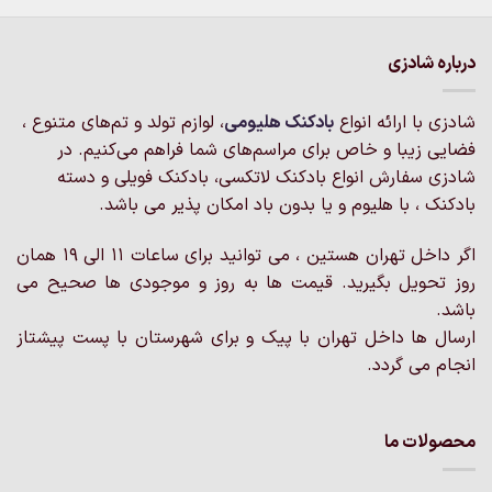
دارای
دارای
انواع
انواع
درباره شادزی
مختلفی
مختلفی
می
می
باشد.
باشد.
شادزی با ارائه انواع
بادکنک‌ هلیومی
، لوازم تولد و تم‌های متنوع ،
گزینه
گزینه
فضایی زیبا و خاص برای مراسم‌های شما فراهم می‌کنیم. در
ها
ها
شادزی سفارش انواع بادکنک لاتکسی، بادکنک فویلی و دسته
ممکن
ممکن
است
است
بادکنک ، با هلیوم و یا بدون باد امکان پذیر می باشد.
در
در
صفحه
صفحه
اگر داخل تهران هستین ، می توانید برای ساعات 11 الی 19 همان
محصول
محصول
روز تحویل بگیرید. قیمت ها به روز و موجودی ها صحیح می
انتخاب
انتخاب
باشد.
شوند
شوند
ارسال ها داخل تهران با پیک و برای شهرستان با پست پیشتاز
انجام می گردد.
محصولات ما