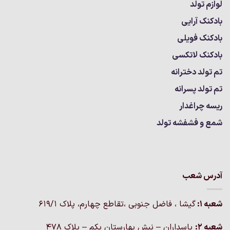
لوازم تولد
بادکنک آرایی
بادکنک فویلی
بادکنک لاتکسی
تم تولد دخترانه
تم تولد پسرانه
ریسه چراغدار
شمع و فشفشه تولد
آدرس شعب
شعبه 1:
گيشا ، فاضل جنوبی ،تقاطع چهارم، پلاک 619/1
شعبه 2:
پاسداران – نبش بهارستان یکم – پلاک ۴۷۸