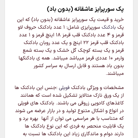
پک سورپرایز عاشقانه (بدون باد)
خرید و قیمت پک سورپرایز عاشقانه (بدون باد) که این
پک
بادکنک
سورپرایزی شامل: 1 عدد بادکنک حروف لاو
قرمز و 4 عدد بادکنک قلب قرمز 18 اینچ قرمز و 1 عدد
بادکنک قلب قرمز 22 اینچ و یک عدد روبان بادکنک
قرمز و یک بسته کوچک گل خشک و یک بسته شمع
وارمر 10 عددی قرمز میباشد میباشد. همه ی بادکنکها
بدون باد هستند و قابل ارسال به سراسر کشور
میباشند.
مشخصات و ویژگی بادکنک
فویلی
:جنس این بادکنک ها
از یک ورق نازک متالایز تشکیل شده است که همانند
کاغذهای کادویی زروقی می باشند. بادکنک های فویلی
در انواع و اشکال متنوع تولید و در بازار عرضه می شوند
که متناسب با هر مراسمی می توان از آنها بهره برد و
یک قابلیت منحصر به فردی که این نوع بادکنک ها
دارند دوام و ماندگاری زیاد این بادکنک ها نسبت به