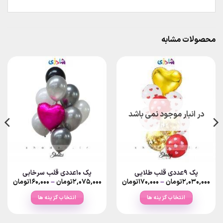
محصولات مشابه
در انبار موجود نمی باشد
پک 9عددی قلب طلایی
پک 10عددی قلب سرخابی
rice
Price
۲,۰۳۰,۰۰۰
تومان
–
۱۷۰,۰۰۰
تومان
۲,۰۷۵,۰۰۰
تومان
–
۱۶۰,۰۰۰
تومان
nge:
range:
۱۷۰,۰۰۰تومان
انتخاب گزینه ها
انتخاب گزینه ها
ough
through
۲,۰۳۰,۰۰۰تومان
۰۷۵,۰۰۰
این
این
محصول
محصول