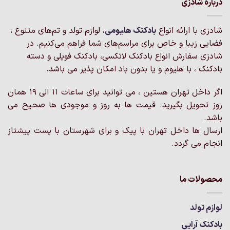
درباره شادزی
مختلفی
مختلفی
می
می
باشد.
شادزی با ارائه انواع
بادکنک‌ هلیومی
، لوازم تولد و تم‌های متنوع ،
باشد.
گزینه
گزینه
فضایی زیبا و خاص برای مراسم‌های شما فراهم می‌کنیم. در
ها
ها
شادزی سفارش انواع بادکنک لاتکسی، بادکنک فویلی و دسته
ممکن
ممکن
است
بادکنک ، با هلیوم و یا بدون باد امکان پذیر می باشد.
است
در
در
صفحه
اگر داخل تهران هستین ، می توانید برای ساعات 11 الی 19 همان
صفحه
محصول
روز تحویل بگیرید. قیمت ها به روز و موجودی ها صحیح می
محصول
انتخاب
انتخاب
باشد.
شوند
شوند
ارسال ها داخل تهران با پیک و برای شهرستان با پست پیشتاز
انجام می گردد.
محصولات ما
لوازم تولد
بادکنک آرایی