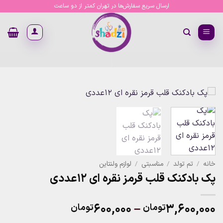
Ski
ارسال سریع سفارش‌ها در تهران کمتر از دو ساعت
t
conten
خانه
/
تم تولد
/
مناسبتی
/
لوازم ولنتاین
پک بادکنک قلب قرمز نقره ای 12عددی
Price
۶۰۰,۰۰۰
–
۳,۶۰۰,۰۰۰
تومان
تومان
range: