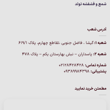
شمع و فشفشه تولد
آدرس شعب
شعبه 1:
گيشا ، فاضل جنوبی ،تقاطع چهارم، پلاک 619/1
شعبه 2:
پاسداران – نبش بهارستان یکم – پلاک ۴۷۸
شماره تماس:
02128428428
پشتیبانی:
09389984398
مطمئن خرید نمایید