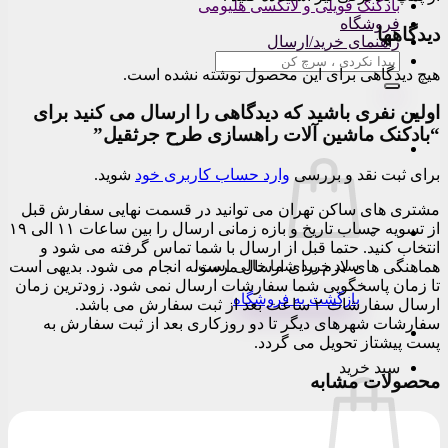
نک فویلی و لاتکسی هلیومی
شگاه
نمای خرید/ارسال
جو
هی برای این محصول نوشته نشده است.
:
ری باشید که دیدگاهی را ارسال می کنید برای
 ماشین آلات راهسازی طرح جرثقیل”
نقد و بررسی
وارد حساب کاربری خود
شوید.
ی ساکن تهران می توانید در قسمت نهایی سفارش قبل
از تسویه حساب تاریخ و بازه زمانی ارسال را بین ساعات ۱۱ الی ۱۹
ید. حتما قبل از ارسال با شما تماس گرفته می شود و
ای لازم برای ارسال مرسوله انجام می شود. بدیهی است
سبد خرید شما خالی است.
اسخگویی شما سفارشات ارسال نمی شود. زودترین زمان
بازگشت به فروشگاه
ارسال سفارشات ۲ ساعت بعد از ثبت سفارش می باشد.
هرهای دیگر تا دو روزکاری بعد از ثبت سفارش به
ز تحویل می گردد.
 خرید
 مشابه