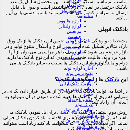
تم تولد
 ماشین سنگین می باشد . این محصول شامل یک عدد
کوکوملون
بادکنک جرثقیل در ابعاد 77 در 83 سانتیمتر است و بدون باد قابل
تم تولد لگو
سراسر کشور می باشد . میتوانید باتلمبه دستی
یا
نی
آن را
مناسبتی
لوازم هالووین
لوازم ولنتاین
ویلی
تم تعیین
جنسیت
و ویژگی
بادکنک فویلی
:جنس این بادکنک ها از یک ورق
لوازم
یز تشکیل شده است و در انواع و اشکال متنوع تولید و در
کریسمس
ه می شوند که متناسب با هر مراسمی می توان از آنها
لوازم یلدا
 یک قابلیت منحصر به فردی که این نوع بادکنک ها دارند
تم رنگ نود
دگاری زیاد این بادکنک ها نسبت به سایر بادکنک ها می
لوازم تولد
اجاره لوازم تولد
پکیج تزیین تولد
شمع و فشفشه تولد
نک
ها را چگونه باد کنیم ؟
لوازم بادکنک آرایی
لوازم تزئینی و ریسه
ی توانید بادکنک های فویلی را از طریق قرار دادن یک نی بر
جشن
روی این بادکنک ها تعبیه شده و دمیدن در آن میتوانید به
کلاه و تاج تولد
 باد کنید.
عینک تولد
لوازم جانبی تولد
ستفاده از
تلمبه های دستی
برای باد نمودن بادکنک می
لوازم آتش بازی
 توانید با راحتی بیشتری اقدام به باد کردن بادکنک فویلی
ظروف یکبار مصرف تولد
ر تعداد بادکنک هایی که میخواهید باد کنید زیاد است میتوانید
لوازم بلک لایت
 برقی نیز استفاده کنید .