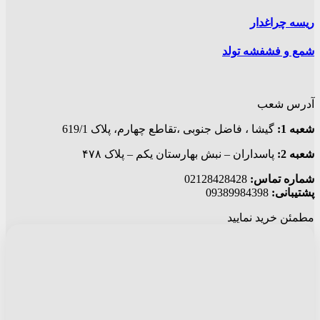
دار
فشه تولد
ب
يشا ، فاضل جنوبی ،تقاطع چهارم، پلاک 619/1
سداران – نبش بهارستان یکم – پلاک ۴۷۸
اس:
02128428428
09389
د نمایید