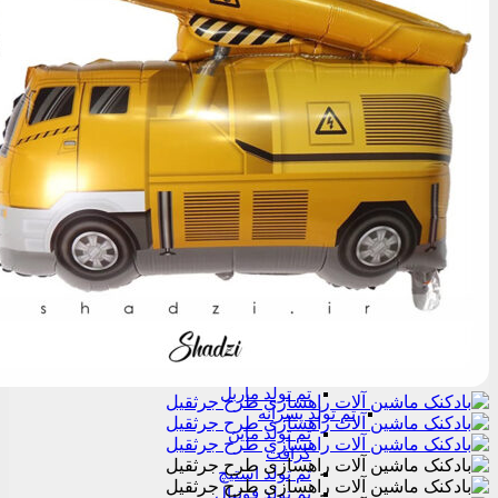
بادکنک هلیومی شادزی
دسته بادکنک
بادکنک فویلی
بادکنک لاتکسی
بادکنک آرایی
تم تولد
تم تولد بزرگسال
تم تولد رنگین
کمان
تم تولد خالدار
تم تولد
سرخابی
مشکی
تم تولد
لاکچری
طلاکوب
تم تولد سفید
مشکی نقره
کوب
تم تولد ماربل
تم تولد پسرانه
تم تولد ماین
کرافت
تم تولد استیچ
تم تولد فوتبال