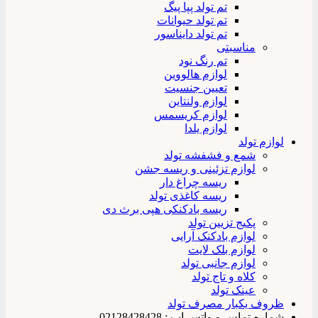
تم تولد پپا پیگ
تم تولد حیوانات
تم تولد دایناسور
مناسبتی
تم رنگ نود
لوازم هالووین
تعیین جنسیت
لوازم ولنتاین
لوازم کریسمس
لوازم یلدا
م تولد
شمع و فشفشه تولد
لوازم تزئینی و ریسه جشن
ریسه چراغ دار
ریسه کاغذی تولد
ریسه بادکنکی هپی برث دی
پکیج تزیین تولد
لوازم بادکنک آرایی
لوازم بلک لایت
لوازم جانبی تولد
کلاه و تاج تولد
عینک تولد
ف یکبار مصرف تولد
 تماس و واتس اپ : 02128428428