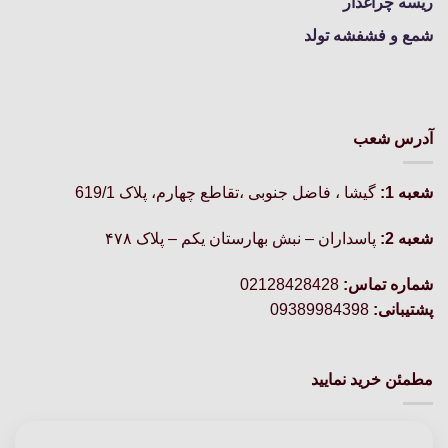
ریسه چراغدار
شمع و فشفشه تولد
آدرس شعب
شعبه 1:
گيشا ، فاضل جنوبی ،تقاطع چهارم، پلاک 619/1
شعبه 2:
پاسداران – نبش بهارستان یکم – پلاک ۴۷۸
شماره تماس:
02128428428
پشتیبانی:
09389984398
مطمئن خرید نمایید