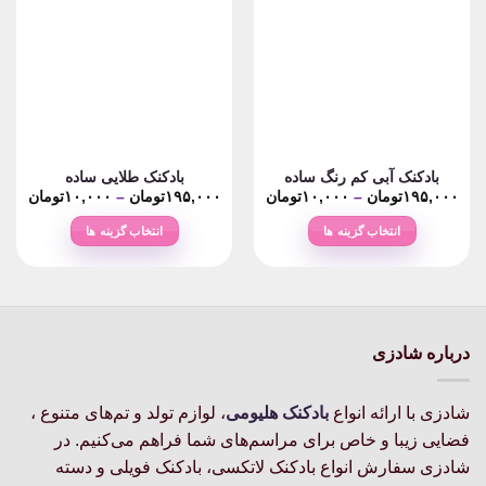
بادکنک آبی کم رنگ ساده
بادکنک طلایی ساده
rice
Price
۱۹۵,۰۰۰
تومان
–
۱۰,۰۰۰
تومان
۱۹۵,۰۰۰
تومان
–
۱۰,۰۰۰
تومان
nge:
range:
۱۰,۰۰۰تومان
انتخاب گزینه ها
انتخاب گزینه ها
ough
through
۱۹۵,۰۰۰تومان
۱۹۵,۰۰۰
این
این
محصول
محصول
دارای
دارای
انواع
انواع
مختلفی
مختلفی
درباره شادزی
می
می
باشد.
باشد.
شادزی با ارائه انواع
بادکنک‌ هلیومی
، لوازم تولد و تم‌های متنوع ،
گزینه
گزینه
فضایی زیبا و خاص برای مراسم‌های شما فراهم می‌کنیم. در
ها
ها
ممکن
ممکن
شادزی سفارش انواع بادکنک لاتکسی، بادکنک فویلی و دسته
است
است