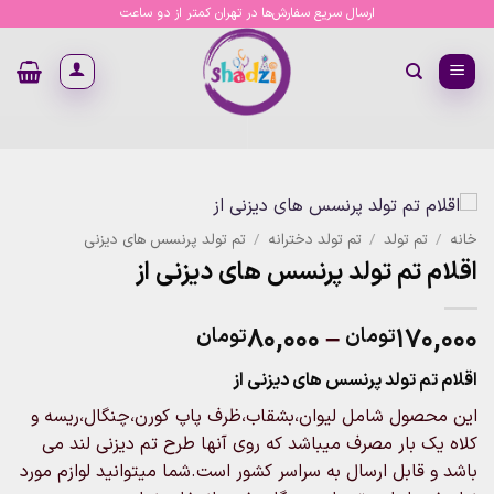
Ski
ارسال سریع سفارش‌ها در تهران کمتر از دو ساعت
t
conten
خانه
/
تم تولد
/
تم تولد دخترانه
/
تم تولد پرنسس های دیزنی
اقلام تم تولد پرنسس های دیزنی از
Price
۸۰,۰۰۰
–
۱۷۰,۰۰۰
تومان
تومان
range:
اقلام تم تولد پرنسس های دیزنی از
۸۰,۰۰۰تومان
through
این محصول شامل لیوان،بشقاب،ظرف پاپ کورن،چنگال،ریسه و
۱۷۰,۰۰۰تومان
کلاه یک بار مصرف میباشد که روی آنها طرح تم دیزنی لند می
باشد و قابل ارسال به سراسر کشور است.شما میتوانید لوازم مورد