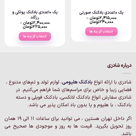
پک ۱۰عددی بادکنک پولکی و
پک ۱۰عددی بادکنک صورتی
رزگلد
۲,۴۱۵,۰۰۰
تومان
–
Price
۲۴۰,۰۰۰
تومان
۲,۴۰۰,۰۰۰
تومان
–
range:
Price
۲۲۵,۰۰۰
تومان
۲۴۰,۰۰۰تومان
range:
انتخاب گزینه ها
through
۲۲۵,۰۰۰توما
انتخاب گزینه ها
۲,۴۱۵,۰۰۰تومان
through
این
۲,۴۰۰,۰۰۰تومان
این
محصول
محصول
دارای
دارای
انواع
انواع
مختلفی
درباره شادزی
مختلفی
می
می
باشد.
شادزی با ارائه انواع
بادکنک‌ هلیومی
، لوازم تولد و تم‌های متنوع ،
باشد.
گزینه
گزینه
فضایی زیبا و خاص برای مراسم‌های شما فراهم می‌کنیم. در
ها
ها
ممکن
شادزی سفارش انواع بادکنک لاتکسی، بادکنک فویلی و دسته
ممکن
است
بادکنک ، با هلیوم و یا بدون باد امکان پذیر می باشد.
است
در
در
صفحه
اگر داخل تهران هستین ، می توانید برای ساعات 11 الی 19 همان
صفحه
محصول
روز تحویل بگیرید. قیمت ها به روز و موجودی ها صحیح می
محصول
انتخاب
انتخاب
باشد.
شوند