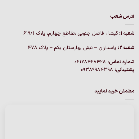
آدرس شعب
شعبه 1:
گيشا ، فاضل جنوبی ،تقاطع چهارم، پلاک 619/1
شعبه 2:
پاسداران – نبش بهارستان یکم – پلاک ۴۷۸
شماره تماس:
02128428428
پشتیبانی:
09389984398
مطمئن خرید نمایید