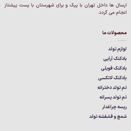
شوند
ارسال ها داخل تهران با پیک و برای شهرستان با پست پیشتاز
انجام می گردد.
محصولات ما
لوازم تولد
بادکنک آرایی
بادکنک فویلی
بادکنک لاتکسی
تم تولد دخترانه
تم تولد پسرانه
ریسه چراغدار
شمع و فشفشه تولد