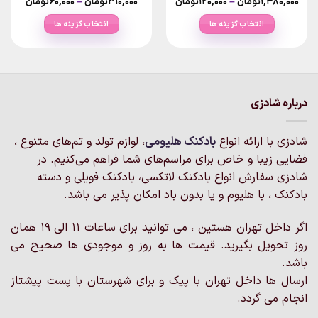
Price
Price
۱,۴۸۰,۰۰۰
تومان
–
۱۲۰,۰۰۰
تومان
۳۱۰,۰۰۰
تومان
–
۶۰,۰۰۰
تومان
range:
range:
۱۲۰,۰۰۰تومان
۰
انتخاب گزینه ها
انتخاب گزینه ها
rough
through
۱,۴۸۰,۰۰۰تومان
۳۱۰,۰۰۰توما
این
این
محصول
محصول
دارای
دارای
انواع
انواع
مختلفی
مختلفی
درباره شادزی
می
می
باشد.
باشد.
شادزی با ارائه انواع
بادکنک‌ هلیومی
، لوازم تولد و تم‌های متنوع ،
گزینه
گزینه
فضایی زیبا و خاص برای مراسم‌های شما فراهم می‌کنیم. در
ها
ها
ممکن
ممکن
شادزی سفارش انواع بادکنک لاتکسی، بادکنک فویلی و دسته
است
است
بادکنک ، با هلیوم و یا بدون باد امکان پذیر می باشد.
در
در
صفحه
صفحه
اگر داخل تهران هستین ، می توانید برای ساعات 11 الی 19 همان
محصول
محصول
روز تحویل بگیرید. قیمت ها به روز و موجودی ها صحیح می
انتخاب
انتخاب
باشد.
شوند
شوند
ارسال ها داخل تهران با پیک و برای شهرستان با پست پیشتاز
انجام می گردد.