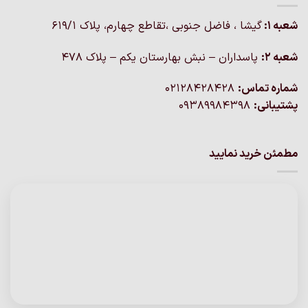
شعبه 1:
گيشا ، فاضل جنوبی ،تقاطع چهارم، پلاک 619/1
شعبه 2:
پاسداران – نبش بهارستان یکم – پلاک ۴۷۸
شماره تماس:
02128428428
پشتیبانی:
09389984398
مطمئن خرید نمایید