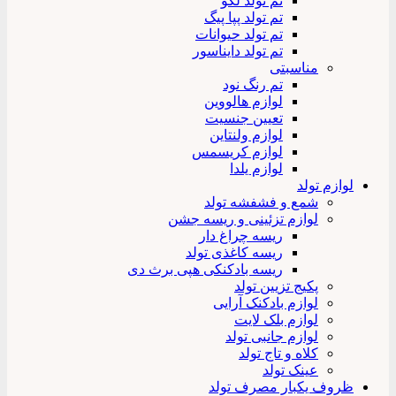
تم تولد لگو
تم تولد پپا پیگ
تم تولد حیوانات
تم تولد دایناسور
مناسبتی
تم رنگ نود
لوازم هالووین
تعیین جنسیت
لوازم ولنتاین
لوازم کریسمس
لوازم یلدا
لوازم تولد
شمع و فشفشه تولد
لوازم تزئینی و ریسه جشن
ریسه چراغ دار
ریسه کاغذی تولد
ریسه بادکنکی هپی برث دی
پکیج تزیین تولد
لوازم بادکنک آرایی
لوازم بلک لایت
لوازم جانبی تولد
کلاه و تاج تولد
عینک تولد
ظروف یکبار مصرف تولد