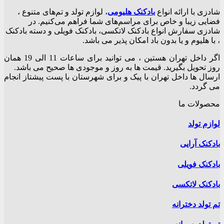
through
محصول
۱۹۵,۰۰۰تومان
شادزی با ارائه انواع
بادکنک‌ هلیومی
، لوازم تولد و تم‌های متنوع ،
دارای
فضایی زیبا و خاص برای مراسم‌های شما فراهم می‌کنیم. در
انواع
شادزی سفارش انواع بادکنک لاتکسی، بادکنک فویلی و دسته بادکنک
مختلفی
، با هلیوم و یا بدون باد امکان پذیر می باشد.
می
باشد.
اگر داخل تهران هستین ، می توانید برای ساعات 11 الی 19 همان
گزینه
روز تحویل بگیرید. قیمت ها به روز و موجودی ها صحیح می باشد.
ها
ارسال ها داخل تهران با پیک و برای شهرستان با پست پیشتاز انجام
ممکن
می گردد.
است
در
محصولات ما
صفحه
محصول
لوازم تولد
انتخاب
شوند
بادکنک آرایی
بادکنک فویلی
بادکنک لاتکسی
تم تولد دخترانه