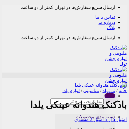
Skip
ارسال سریع سفارش‌ها در تهران کمتر از دو ساعت
to
content
تماس با ما
درباره ما
بلاگ
ارسال سریع سفارش‌ها در تهران کمتر از دو ساعت
خانه
/
تم تولد
/
مناسبتی
/
لوازم یلدا
Menu
جستجو
بادکنک هندوانه عینکی یلدا
برای:
دسته بندی محصولات
امتیاز
5
از 5 امتیاز
2
مشتری
Price