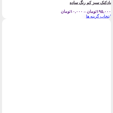
بادکنک سبز کم رنگ ساده
Price
۱۹۵,۰۰۰
تومان
–
۱۰,۰۰۰
تومان
range:
انتخاب گزینه ها
۱۰,۰۰۰تومان
این
through
محصول
۱۹۵,۰۰۰تومان
دارای
انواع
مختلفی
می
باشد.
گزینه
ها
ممکن
است
در
صفحه
محصول
انتخاب
شوند