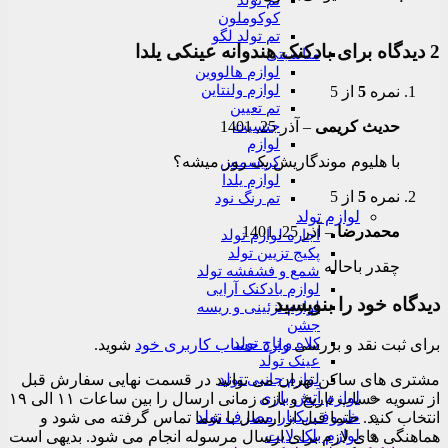
تم تولد
کوکوملون
تم تولد لگو
2 دیدگاه برای
بادکنک هندوانه عینکی یلدا
مناسبتی
لوازم هالووین
لوازم ولنتاین
نمره
5
از 5
تم تعیین
حدیث کریمی
–
آذر 25, 1401
جنسیت
لوازم
با هلیوم موندگاریش یک روز میشه؟
کریسمس
لوازم یلدا
نمره
5
از 5
تم رنگ نود
لوازم تولد
محمدرضا
–
آذر 25, 1401
اجاره لوازم تولد
پکیج تزیین تولد
چقدر باحاله
شمع و فشفشه تولد
لوازم بادکنک آرایی
دیدگاه خود را بنویسید
لوازم تزئینی و ریسه
جشن
کلاه و تاج تولد
برای ثبت نقد و بررسی
وارد حساب کاربری خود
شوید.
عینک تولد
لوازم جانبی تولد
مشتری های ساکن تهران می توانید در قسمت نهایی سفارش قبل
لوازم آتش بازی
از تسویه حساب تاریخ و بازه زمانی ارسال را بین ساعات ۱۱ الی ۱۹
ظروف یکبار مصرف تولد
انتخاب کنید. حتما قبل از ارسال با شما تماس گرفته می شود و
لوازم بلک لایت
هماهنگی های لازم برای ارسال مرسوله انجام می شود. بدیهی است