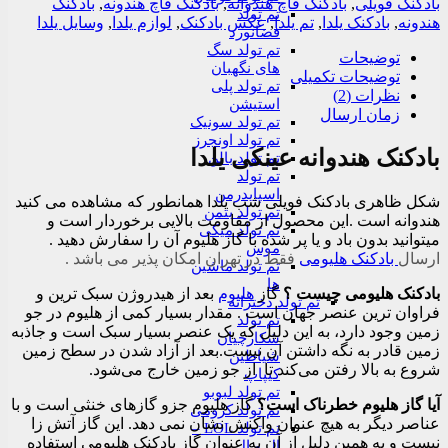
بادکنک فویلی
,
بادکنک قاچ هندوانه
,
بادکنک قاچ هندونه
,
بادکنک
تم تولد
هندونه
,
بادکنک یلدا
,
تم یلدا
,
عکس بادکنک
,
لوازم یلدا
,
وسایل یلدا
فضانورد
تم تولد سگ
توضیحات
های نگهبان
توضیحات تکمیلی
تم تولد پلی
نظرات (2)
استیشن
زمان ارسال
تم تولد سونیک
تم تولد اونجرز
بادکنک هندوانه عینکی یلدا
تم تولد بالن
تم تولد
اسپایدرمن
شکل ظاهری بادکنک فویلی شب یلدا همانطور که مشاهده می کنید
تم تولد بتمن
هندوانه است .این محصول از مقاومت بالایی برخوردار است و
تم تولد میکی
میتوانید بدون باد و یا پر شده با گاز هلیوم آن را سفارش دهید .
موس
ارسال
بادکنک هلیومی
فقط در تهران امکان پذیر می باشد .
تم تولد ماشین
ها
بادکنک هلیومی چیست ؟
گاز
هلیوم
بعد از هیدروژن سبک‌ ترین و
تم تولد دخترانه
فراوان‌ ترین عنصر جهان است . مقدار بسیار کمی از هلیوم در جو
تم تولد
زمین وجود دارد، به این دلیل که یک عنصر بسیار سبک است و جاذبه
شکارچیان
زمین قادر به نگه داشتن آن نیست.بعد از آزاد شدن در سطح زمین
شیاطین
شروع به بالا رفتن می‌کند تا از جو زمین خارج می‌شود.
کیپاپ
تم تولد لبوبو
آیا گاز هلیوم خطرناک است؟
گاز هلیوم جزو گازهای خنثی است و با
تم تولد کرومی
عناصر دیگر به هیچ عنوان واکنش نشان نمی دهد. این گاز آتش زا
تم تولد LOL –
نیست و به همین دلیل از آن به عنوان گاز بادکنک هلیومی استفاده
ال و ال