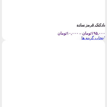
بادکنک قرمز ساده
Price
۱۹۵,۰۰۰
تومان
–
۱۰,۰۰۰
تومان
range:
انتخاب گزینه ها
۱۰,۰۰۰تومان
این
through
محصول
۱۹۵,۰۰۰تومان
دارای
انواع
مختلفی
می
باشد.
گزینه
ها
ممکن
است
در
صفحه
محصول
انتخاب