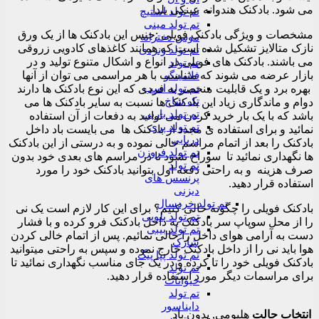
می شود. بادکنک هندوانه عینکی یلدا
تم تولد استیچ
تم تولد مینی
مشخصات و ویژگی بادکنک فویلی :جنس این بادکنک ها از یک ورق
موس دخترانه
نازک متالایز تشکیل شده است که همانند کاغذهای کادویی زروقی
تم تولد ونزدی
می باشند. بادکنک های فویلی در انواع و اشکال متنوع تولید و در
تم تولد
بازار عرضه می شوند که متناسب با هر مراسمی می توان از آنها
فلامینگو
تم تولد اسب
بهره برد و یک قابلیت منحصر به فردی که این نوع بادکنک ها دارند
تک شاخ
دوام و ماندگاری زیاد این بادکنک ها نسبت به سایر بادکنک ها می
تم تولد باربی
باشد که با یک بار خرید کردن می توانید به دفعات از آن استفاده
تم تولد پری
نمائید و برای استفاده ی مجدد از بادکنک ها می بایست باد داخل
دریایی
بادکنک را بعد از اتمام مراسم خالی نموده و به درستی از این بادکنک
تم تولد فروزن
ها نگهداری نمائید تا سوراخ نشود تا در مراسم های بعدی خود بدون
تم تولد
صرف هزینه و به راحتی دفعه اول بتوانید بادکنک خود را مورد
پرنسس های
استفاده قرار دهید.
دیزنی
تم تولد خردسال
بادکنک فویلی را چگونه خالی کنیم؟ برای این کار لازم است یک نی
تم تولد بلویی
را از محل سوپاپ سر بادکنک به داخل بادکنک فرو کرده و با فشار
تم تولد بیبی
دست به آرامی هوای داخل را خالی نمائیم. پس از اتمام خالی کردن
شارک
هوا باید نی را از داخل بادکنک خارج نموده و سپس به راحتی میتوانید
تم تولد پپا پیگ
بادکنک فویلی خود را تا کرده و در یک جای مناسب نگهداری نمائید تا
تم تولد
برای مراسمات دیگر مورد استفاده قرار دهید.
حیوانات
تم تولد
دایناسور
انتخاب حالت
هلیومی, بدون باد