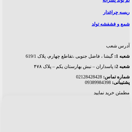
تم تولد پسرانه
ریسه چراغدار
شمع و فشفشه تولد
آدرس شعب
شعبه 1:
گيشا ، فاضل جنوبی ،تقاطع چهارم، پلاک 619/1
شعبه 2:
پاسداران – نبش بهارستان یکم – پلاک ۴۷۸
شماره تماس:
02128428428
پشتیبانی:
09389984398
مطمئن خرید نمایید