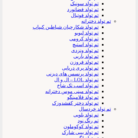
تم تولد سونیک
تم تولد فضانورد
تم تولد فوتبال
تم تولد دخترانه
تم تولد شکارچیان شیاطین کیپاپ
تم تولد لبوبو
تم تولد کرومی
تم تولد استیچ
تم تولد ونزدی
تم تولد باربی
تم تولد فروزن
تم تولد پری دریایی
تم تولد پرنسس های دیزنی
تم تولد LOL – ال و ال
تم تولد اسب تک شاخ
تم تولد مینی موس دخترانه
تم تولد فلامینگو
تم تولد دختر کفشدوزک
تم تولد خردسال
تم تولد بلویی
تم رنگ نود
تم تولد کوکوملون
تم تولد بیبی شارک