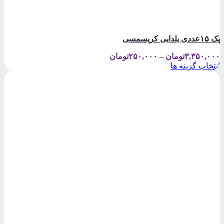
پک ۱۵عددی یلدایی کریسمسی
Price
۳,۳۵۰,۰۰۰
تومان
–
۲۵۰,۰۰۰
تومان
range:
انتخاب گزینه ها
۲۵۰,۰۰۰تومان
این
through
محصول
۳,۳۵۰,۰۰۰تومان
دارای
انواع
مختلفی
می
باشد.
گزینه
ها
ممکن
است
در
صفحه
محصول
انتخاب
شوند