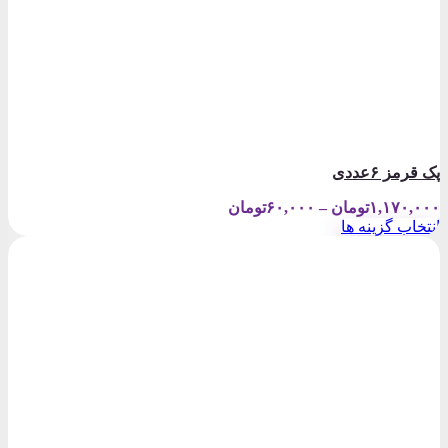
پک قرمز ۶عددی
Price
۱,۱۷۰,۰۰۰
تومان
–
۶۰,۰۰۰
تومان
range:
انتخاب گزینه ها
۶۰,۰۰۰تومان
این
through
محصول
۱,۱۷۰,۰۰۰تومان
دارای
انواع
مختلفی
می
باشد.
گزینه
ها
ممکن
است