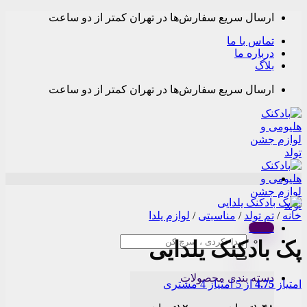
Skip
ارسال سریع سفارش‌ها در تهران کمتر از دو ساعت
to
content
تماس با ما
درباره ما
بلاگ
ارسال سریع سفارش‌ها در تهران کمتر از دو ساعت
خانه
/
تم تولد
/
مناسبتی
/
لوازم یلدا
Menu
جستجو
پک بادکنک یلدایی
برای:
دسته بندی محصولات
امتیاز
4.75
از 5 امتیاز
4
مشتری
Price