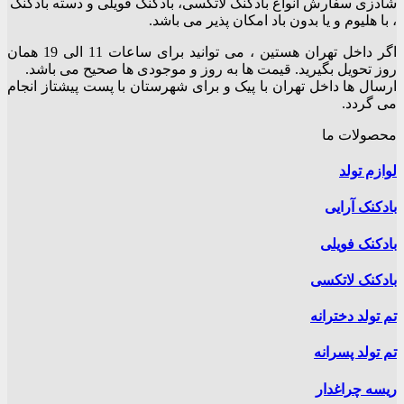
شادزی سفارش انواع بادکنک لاتکسی، بادکنک فویلی و دسته بادکنک
مختلفی
، با هلیوم و یا بدون باد امکان پذیر می باشد.
می
باشد.
اگر داخل تهران هستین ، می توانید برای ساعات 11 الی 19 همان
گزینه
روز تحویل بگیرید. قیمت ها به روز و موجودی ها صحیح می باشد.
ها
ارسال ها داخل تهران با پیک و برای شهرستان با پست پیشتاز انجام
ممکن
می گردد.
است
در
محصولات ما
صفحه
محصول
لوازم تولد
انتخاب
شوند
بادکنک آرایی
بادکنک فویلی
بادکنک لاتکسی
تم تولد دخترانه
تم تولد پسرانه
ریسه چراغدار