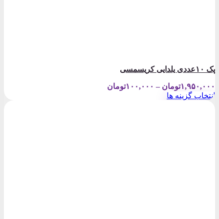
پک ۱۰عددی یلدایی کریسمسی
Price
۱,۹۵۰,۰۰۰
تومان
–
۱۰۰,۰۰۰
تومان
range:
انتخاب گزینه ها
۱۰۰,۰۰۰تومان
این
through
محصول
۱,۹۵۰,۰۰۰تومان
دارای
انواع
مختلفی
می
باشد.
گزینه
ها
ممکن
است
در
صفحه