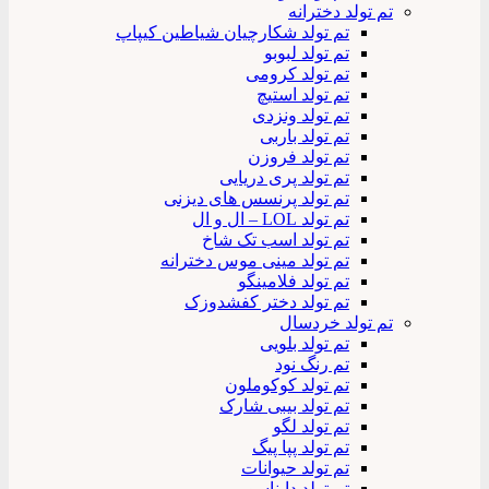
تم تولد دخترانه
تم تولد شکارچیان شیاطین کیپاپ
تم تولد لبوبو
تم تولد کرومی
تم تولد استیچ
تم تولد ونزدی
تم تولد باربی
تم تولد فروزن
تم تولد پری دریایی
تم تولد پرنسس های دیزنی
تم تولد LOL – ال و ال
تم تولد اسب تک شاخ
تم تولد مینی موس دخترانه
تم تولد فلامینگو
تم تولد دختر کفشدوزک
تم تولد خردسال
تم تولد بلویی
تم رنگ نود
تم تولد کوکوملون
تم تولد بیبی شارک
تم تولد لگو
تم تولد پپا پیگ
تم تولد حیوانات
تم تولد دایناسور