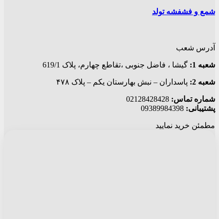
شمع و فشفشه تولد
آدرس شعب
شعبه 1:
گيشا ، فاضل جنوبی ،تقاطع چهارم، پلاک 619/1
شعبه 2:
پاسداران – نبش بهارستان یکم – پلاک ۴۷۸
شماره تماس:
02128428428
پشتیبانی:
09389984398
مطمئن خرید نمایید