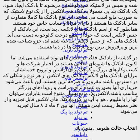
تم تولد استیچ
شده و سپس در لاستیک مایع غوطه‌ور می‌شوند تا بادکنک ایجاد شود.
تم تولد مینی
پک بادکنک یلدایی معمولا بادکنک های لاتکس را از یک نوع لاستیک که
موس دخترانه
به صورت مایع است می سازند. این نوع بادکنک ها کاملا متفاوت از
تم تولد ونزدی
سایر بادکنک ها هستند و دارای مزایا و معایب خاص خود هستند.
تم تولد
همانطور که از اسم بادکنک های لاتکسی پیداست، این بادکنک از
فلامینگو
جنس لاتکس است که خود از صمغ درخت کائوچو به دست می آید.
تم تولد اسب
بادکنک هایی که از جنس لاتکس ساخته شده اند، جزو شناخته شده
تک شاخ
ترین و پرفروش ترین نوع بادکنک ها در دنیا هستند.
تم تولد باربی
تم تولد پری
در گذشته از بادکنک فقط در جشن های تولد استفاده می‌شد. اما
دریایی
اکنون بادکنک ها شیوه‌ای انقلابی هستند در اختیار شرکت ها و
تم تولد فروزن
کسب‌وکارهای بزرگ و کوچک برای آراستن و ترویج خدماتشان.
تم تولد
مزایای بادکنک های لاتکس:بادکنک های لاتکس از هر نوع و شکلی که
پرنسس های
در دسترس باشند مقرون به صرفه ترین هستند، این باعث می‌شود
دیزنی
خریداری آنها بصورت عمده برای مراسم و رویدادهای بزرگتر
تم تولد خردسال
مناسب باشند.لاتکس یک ماده بسیار متنوع است بنابراین می‌توان
تم تولد بلویی
آنها را با هلیوم ، هوا یا آب پر کرد.بادکنک های لاتکس قابل تجزیه و از
تم تولد بیبی
نظر محیط زیست ایمن هستند، آنها بین ۴ ماه تا ۸ سال تجزیه
شارک
می‌شوند
تم تولد پپا پیگ
تم تولد
حیوانات
انتخاب حالت
هلیومی, بدون باد
تم تولد
دایناسور