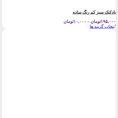
بادکنک سبز کم رنگ ساده
Price
۱۹۵,۰۰۰
تومان
–
۱۰,۰۰۰
تومان
range:
انتخاب گزینه ها
۱۰,۰۰۰تومان
این
through
محصول
۱۹۵,۰۰۰تومان
دارای
انواع
مختلفی
می
باشد.
گزینه
ها
ممکن
است
در
صفحه
محصول
انتخاب
شوند