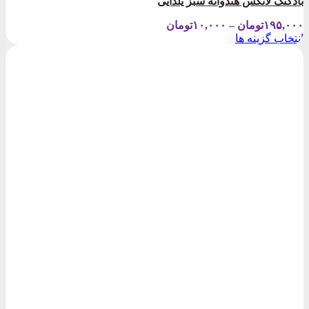
بادکنک لاتکس هندوانه سبز یلدایی
Price
۱۹۵,۰۰۰
تومان
–
۱۰,۰۰۰
تومان
range:
انتخاب گزینه ها
۱۰,۰۰۰تومان
این
through
محصول
۱۹۵,۰۰۰تومان
دارای
انواع
مختلفی
می
باشد.
گزینه
ها
ممکن
است
در
صفحه
محصول
انتخاب
شوند