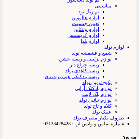
مناسبتی
تم رنگ نود
لوازم هالووین
تعیین جنسیت
لوازم ولنتاین
لوازم کریسمس
لوازم یلدا
لوازم تولد
شمع و فشفشه تولد
لوازم تزئینی و ریسه جشن
ریسه چراغ دار
ریسه کاغذی تولد
ریسه بادکنکی هپی برث دی
پکیج تزیین تولد
لوازم بادکنک آرایی
لوازم بلک لایت
لوازم جانبی تولد
کلاه و تاج تولد
عینک تولد
ظروف یکبار مصرف تولد
شماره تماس و واتس اپ : 02128428428
ورود