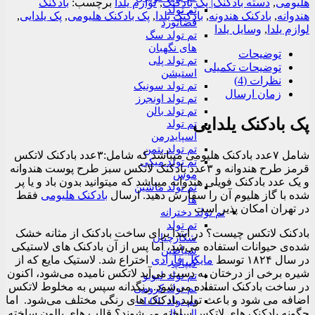
هلیومی
,
دسته بادکنک| پک بادکنک
,
لوازم یلدا
برچسب:
بادکنک
تم تولد
هندوانه
,
بادکنک هندونه
,
بادکنک یلدا
,
پک بادکنک هلیومی
,
پک یلدایی
,
فضانورد
لوازم یلدا
,
وسایل یلدا
تم تولد سگ
های نگهبان
توضیحات
تم تولد پلی
توضیحات تکمیلی
استیشن
نظرات (4)
تم تولد سونیک
زمان ارسال
تم تولد اونجرز
تم تولد بالن
پک بادکنک یلدایی
تم تولد
اسپایدرمن
تم تولد بتمن
شامل ۷عدد بادکنک هلیومی میباشد که شامل:۳عدد بادکنک لاتکس
تم تولد میکی
قرمز طرح هندوانه و ۳عدد بادکنک لاتکس سبز طرح پوست هندوانه
موس
و یک عدد بادکنک فویلی هندوانه میباشد که میتوانید بدون باد و یا پر
تم تولد ماشین
شده با گاز هلیوم آن را سفارش دهید. ارسال
بادکنک هلیومی
فقط
ها
در تهران امکان پذیر است
تم تولد دخترانه
تم تولد
بادکنک لاتکس چیست؟ در ابتدا برای ساخت بادکنک از مثانه خشک
شکارچیان
شده‌ی حیوانات استفاده می‌شد، اما پس از آن بادکنک های لاستیکی
شیاطین
در سال ۱۸۲۴ توسط
مایکل فارادی
اختراع شد. لاستیک مایع که از
کیپاپ
شیره برخی از درختان به دست می‌آید لاتکس نامیده می‌شود، اکنون
تم تولد لبوبو
در ساخت بادکنک استفاده می‌شود. رنگدانه سپس به مخلوط لاتکس
تم تولد کرومی
اضافه می شود و باعث تولید بادکنک های رنگی مختلف می‌شود. اما
تم تولد LOL –
چگونه بادکنک های لاتکس ساخته می‌شوند؟ قالب های بالون ساخته
ال و ال