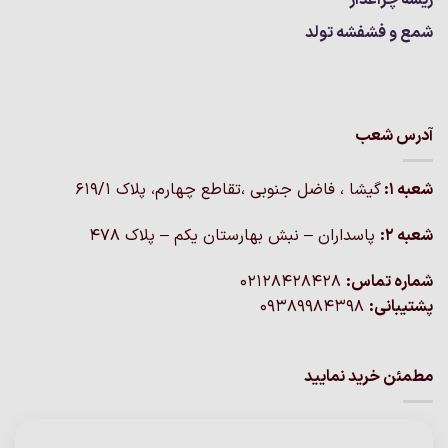
ریسه چراغدار
شمع و فشفشه تولد
آدرس شعب
شعبه 1:
گيشا ، فاضل جنوبی ،تقاطع چهارم، پلاک 619/1
شعبه 2:
پاسداران – نبش بهارستان یکم – پلاک ۴۷۸
شماره تماس:
02128428428
پشتیبانی:
09389984398
مطمئن خرید نمایید