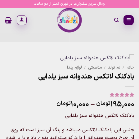
Ski
ارسال سریع سفارش‌ها در تهران کمتر از دو ساعت
t
conten
خانه
/
تم تولد
/
مناسبتی
/
لوازم یلدا
بادکنک لاتکس هندوانه سبز یلدایی
Price
۱۰,۰۰۰
–
۱۹۵,۰۰۰
تومان
تومان
1
امتیاز
5
از
5 امتیاز
range:
مشتری
بادکنک لاتکس هندوانه سبز یلدایی
۱۰,۰۰۰تومان
through
جنس این بادکنک لاتکسی میباشد و رنگ آن سبز است که روی
۱۹۵,۰۰۰تومان
آن طرح پوست هندوانه را دارد که میتوانید بدون باد و یا پر شده