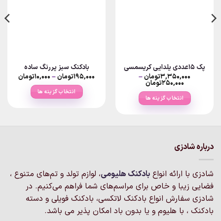
پک ۱۵عددی یلدایی کریسمسی
بادکنک سبز پررنگ ساده
Price
۳,۳۵۰,۰۰۰
تومان
–
۱۹۵,۰۰۰
تومان
–
۱۰,۰۰۰
تومان
range:
Price
۲۵۰,۰۰۰
تومان
range:
۰۰
انتخاب گزینه ها
۲۵۰,۰۰۰تومان
hrough
انتخاب گزینه ها
through
۱۹۵,۰۰۰توما
این
۳,۳۵۰,۰۰۰تومان
این
محصول
محصول
دارای
دارای
انواع
انواع
مختلفی
درباره شادزی
مختلفی
می
می
باشد.
باشد.
شادزی با ارائه انواع
بادکنک‌ هلیومی
، لوازم تولد و تم‌های متنوع ،
گزینه
گزینه
فضایی زیبا و خاص برای مراسم‌های شما فراهم می‌کنیم. در
ها
ها
ممکن
شادزی سفارش انواع بادکنک لاتکسی، بادکنک فویلی و دسته
ممکن
است
بادکنک ، با هلیوم و یا بدون باد امکان پذیر می باشد.
است
در