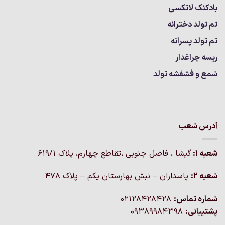
بادکنک لاتکسی
تم تولد دخترانه
تم تولد پسرانه
ریسه چراغدار
شمع و فشفشه تولد
آدرس شعب
شعبه 1:
گيشا ، فاضل جنوبی ،تقاطع چهارم، پلاک 619/1
شعبه 2:
پاسداران – نبش بهارستان یکم – پلاک ۴۷۸
شماره تماس:
02128428428
پشتیبانی:
09389984398