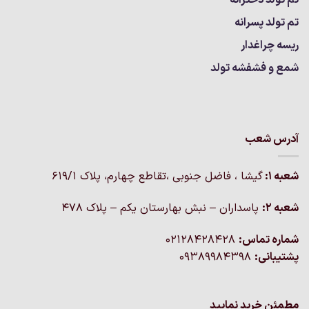
تم تولد پسرانه
ریسه چراغدار
شمع و فشفشه تولد
آدرس شعب
شعبه 1:
گيشا ، فاضل جنوبی ،تقاطع چهارم، پلاک 619/1
شعبه 2:
پاسداران – نبش بهارستان یکم – پلاک ۴۷۸
شماره تماس:
02128428428
پشتیبانی:
09389984398
مطمئن خرید نمایید