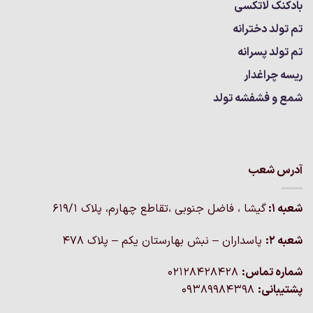
بادکنک لاتکسی
تم تولد دخترانه
تم تولد پسرانه
ریسه چراغدار
شمع و فشفشه تولد
آدرس شعب
شعبه 1:
گيشا ، فاضل جنوبی ،تقاطع چهارم، پلاک 619/1
شعبه 2:
پاسداران – نبش بهارستان یکم – پلاک ۴۷۸
شماره تماس:
02128428428
پشتیبانی:
09389984398