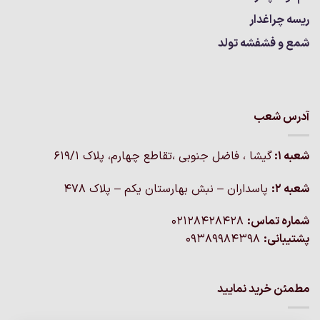
ریسه چراغدار
شمع و فشفشه تولد
آدرس شعب
شعبه 1:
گيشا ، فاضل جنوبی ،تقاطع چهارم، پلاک 619/1
شعبه 2:
پاسداران – نبش بهارستان یکم – پلاک ۴۷۸
شماره تماس:
02128428428
پشتیبانی:
09389984398
مطمئن خرید نمایید