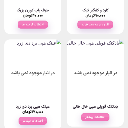
در
در
صفحه
صفحه
کارد و کفگیر کیک
ظرف پاپ کورن بزرگ
محصول
محصول
۹۰,۰۰۰
تومان
۴۰,۰۰۰
تومان
انتخاب
انتخاب
شوند
شوند
افزودن به سبد خرید
انتخاب گزینه ها
این
محصول
دارای
انواع
مختلفی
می
باشد.
در انبار موجود نمی باشد
در انبار موجود نمی باشد
گزینه
ها
ممکن
است
در
صفحه
بادکنک فویلی هپی خال خالی
عینک هپی برد دی زرد
محصول
۱۷۰,۰۰۰
تومان
انتخاب
اطلاعات بیشتر
شوند
اطلاعات بیشتر