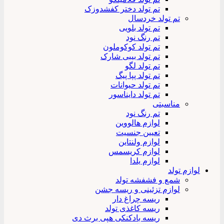
تم تولد دختر کفشدوزک
تم تولد خردسال
تم تولد بلویی
تم رنگ نود
تم تولد کوکوملون
تم تولد بیبی شارک
تم تولد لگو
تم تولد پپا پیگ
تم تولد حیوانات
تم تولد دایناسور
مناسبتی
تم رنگ نود
لوازم هالووین
تعیین جنسیت
لوازم ولنتاین
لوازم کریسمس
لوازم یلدا
لوازم تولد
شمع و فشفشه تولد
لوازم تزئینی و ریسه جشن
ریسه چراغ دار
ریسه کاغذی تولد
ریسه بادکنکی هپی برث دی