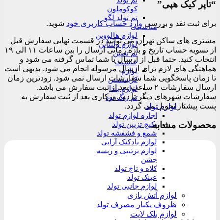
تم تولد
“تاپر کیک هپی”
کوکوملون
تم تولد لگو
برای ثبت نقد و بررسی
وارد حساب کاربری خود
شوید.
مناسبتی
لوازم هالووین
مشتری های ساکن تهران می توانید در قسمت نهایی سفارش قبل
لوازم ولنتاین
از تسویه حساب تاریخ و بازه زمانی ارسال را بین ساعات ۱۱ الی ۱۹
تم تعیین
انتخاب کنید. حتما قبل از ارسال با شما تماس گرفته می شود و
جنسیت
هماهنگی های لازم برای ارسال مرسوله انجام می شود. بدیهی است
لوازم
تا زمان پاسخگویی شما سفارشات ارسال نمی شود. زودترین زمان
کریسمس
ارسال سفارشات ۲ ساعت بعد از ثبت سفارش می باشد.
لوازم یلدا
سفارشات شهرهای دیگر تا دو روزکاری بعد از ثبت سفارش به
تم رنگ نود
پست پیشتاز تحویل می گردد.
لوازم تولد
اجاره لوازم تولد
محصولات مشابه
پکیج تزیین تولد
شمع و فشفشه تولد
لوازم بادکنک آرایی
لوازم تزئینی و ریسه
جشن
کلاه و تاج تولد
عینک تولد
لوازم جانبی تولد
لوازم آتش بازی
ظروف یکبار مصرف تولد
لوازم بلک لایت