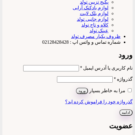
پکیج تزیین تولد
لوازم بادکنک آرایی
لوازم بلک لایت
لوازم جانبی تولد
کلاه و تاج تولد
عینک تولد
ظروف یکبار مصرف تولد
شماره تماس و واتس اپ : 02128428428
ورود
الزامی
نام کاربری یا آدرس ایمیل
*
الزامی
گذرواژه
*
مرا به خاطر بسپار
ورود
گذرواژه خود را فراموش کرده اید؟
ادامه
عضویت