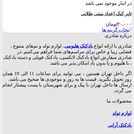
در انبار موجود نمی باشد
تاپر کیک اعداد مینی طلایی
۲۰,۰۰۰
تومان
انتخاب گزینه ها
این
درباره شادزی
محصول
شادزی با ارائه انواع
بادکنک‌ هلیومی
، لوازم تولد و تم‌های متنوع ،
دارای
فضایی زیبا و خاص برای مراسم‌های شما فراهم می‌کنیم. در
انواع
شادزی سفارش انواع بادکنک لاتکسی، بادکنک فویلی و دسته بادکنک
مختلفی
، با هلیوم و یا بدون باد امکان پذیر می باشد.
می
باشد.
اگر داخل تهران هستین ، می توانید برای ساعات 11 الی 19 همان
گزینه
روز تحویل بگیرید. قیمت ها به روز و موجودی ها صحیح می باشد.
ها
ارسال ها داخل تهران با پیک و برای شهرستان با پست پیشتاز انجام
ممکن
می گردد.
است
در
محصولات ما
صفحه
محصول
لوازم تولد
انتخاب
شوند
بادکنک آرایی