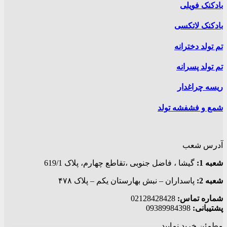
بادکنک فویلی
بادکنک لاتکسی
تم تولد دخترانه
تم تولد پسرانه
ریسه چراغدار
شمع و فشفشه تولد
آدرس شعب
شعبه 1:
گيشا ، فاضل جنوبی ،تقاطع چهارم، پلاک 619/1
شعبه 2:
پاسداران – نبش بهارستان یکم – پلاک ۴۷۸
شماره تماس:
02128428428
پشتیبانی:
09389984398
مطمئن خرید نمایید