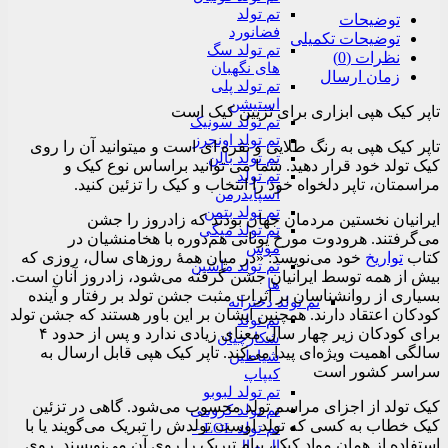
تم تولد
توضیحات
فضانورد
توضیحات تکمیلی
تم تولد سگ
نظرات (0)
های نگهبان
زمان ارسال
تم تولد پلی
استیشن
تاپر کیک هپی ابزاری برای تزیین کیک است
تم تولد سونیک
تم تولد اونجرز
تاپر کیک هپی به رنگ طلایی و نقره ای است و میتوانید آن را روی
تم تولد بالن
کیک تولد خود قرار دهید. شما می توانید براساس نوع کیک و
تم تولد
مراسمتان، تاپر دلخواه خود را انتخاب و کیک را تزئین کنید.
اسپایدرمن
تم تولد بتمن
ایرانیان نخستین مردمان جهان بودند که زادروز را جشن
تم تولد میکی
می‌گرفتند. هرودوت مورخ یونانی هم‌دوره با هخامنشیان در
موس
کتاب
تواریخ
خود می‌نویسد: «در میان همهٔ روزهای سال، روزی که
تم تولد ماشین
بیش از همه توسط ایرانیان جشن گرفته می‌شود، زادروز آنان است.
ها
بسیاری از روانشناسان بر اثرات مثبت جشن تولد بر رفتار و آینده
تم تولد دخترانه
کودکان اعتقاد دارند. همچنین ایشان بر این باور هستند که جشن تولد
تم تولد
برای کودکان زیر چهار سال معنای زیادی ندارد و پس از حدود ۴
شکارچیان
سالگی اهمیت ویژه‌ای پیدا می‌کند. تاپر کیک هپی قابل ارسال به
شیاطین
سراسر کشور است
کیپاپ
تم تولد لبوبو
کیک تولد از اجزای مراسم تولد محسوب می‌شود. گاهی در تزئین
تم تولد کرومی
کیک خطاب به کسی که تولد اوست تولدش را تبریک می‌گویند یا با
تم تولد LOL –
استفاده از همان مواد کیک، پیام تبریک را روی آن می‌نویسند. روی
ال و ال