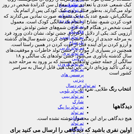
کیک شمعی عددی یا تعدادی
شمع
معادل سن گذراندهٔ شخص در روز
تم تولد استیچ
تم تولد مینی
تولد می‌گذارند. به‌طور مثال، روی کیک کودکی پس از اتمام یک
موس دخترانه
سالگی‌اش، شمع عدد یک یا یک شمع به صورت نمادین می‌گذارند که
تم تولد ونزدی
فوت کردن شمع، نشان از اتمام یک سالگی کودک است. معمول
تم تولد
است شخص در هنگام فوت کردن شمع‌های جشن تولدش نیز
فلامینگو
آرزویی کند. یکی از دلایل برگزاری جشن تولد، نشان دادن ورود فرد
تم تولد اسب
به مرحله جدیدی از زندگی است. فوت کردن شمع سال‌های گذشته
تک شاخ
و آرزو کردن برای آینده قبل از فوت کردن در همین راستا است.
تم تولد باربی
همچنین در بسیاری از موارد در جشن تولد خاطرات و موفقیت‌های
تم تولد پری
سال گذشته یادآوری می‌شود. جشن تولدهای یک سالگی و ۱۸
دریایی
سالگی از جمله جشن تولدهایی هستند که بر ورود به مرحله جدید
تم تولد فروزن
زندگی تأکید ویژه‌ای دارند. تاپر کیک هپی قابل ارسال به سراسر
تم تولد
کشور است
پرنسس های
دیزنی
تم تولد خردسال
انتخاب رنگ
طلایی, نقره ای
تم تولد بلویی
تم تولد بیبی
شارک
دیدگاهها
تم تولد پپا پیگ
تم تولد
حیوانات
هیچ دیدگاهی برای این محصول نوشته نشده است.
تم تولد
دایناسور
اولین نفری باشید که دیدگاهی را ارسال می کنید برای