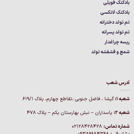
بادکنک فویلی
بادکنک لاتکسی
تم تولد دخترانه
تم تولد پسرانه
ریسه چراغدار
شمع و فشفشه تولد
آدرس شعب
شعبه 1:
گيشا ، فاضل جنوبی ،تقاطع چهارم، پلاک 619/1
شعبه 2:
پاسداران – نبش بهارستان یکم – پلاک ۴۷۸
شماره تماس:
02128428428
پشتیبانی:
09389984398