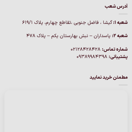
آدرس شعب
شعبه 1:
گيشا ، فاضل جنوبی ،تقاطع چهارم، پلاک 619/1
شعبه 2:
پاسداران – نبش بهارستان یکم – پلاک ۴۷۸
شماره تماس:
02128428428
پشتیبانی:
09389984398
مطمئن خرید نمایید