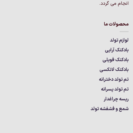
انجام می گردد.
محصولات ما
لوازم تولد
بادکنک آرایی
بادکنک فویلی
بادکنک لاتکسی
تم تولد دخترانه
تم تولد پسرانه
ریسه چراغدار
شمع و فشفشه تولد