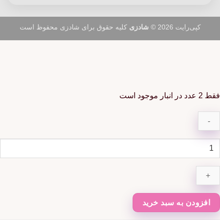
کپی‌رایت 2026 ©
شادزی
کلیه حقوق برای شادزی محفوظ است
فقط 2 عدد در انبار موجود است
یسه
le
نگی
اطری
ور
دد
افزودن به سبد خرید