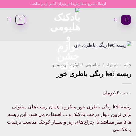
Ski
ارسال سریع سفارش‌ها در تهران کمتر از دو ساعت
t
conten
خانه
/
تم تولد
/
مناسبتی
/
لوازم کریسمس
ریسه led رنگی باطری خور
۱۶۰,۰۰۰
تومان
ریسه led رنگی باطری خور میکرو یا همان ریسه های مفتولی
برای تزیین دیوار درخت بادکنک و … استفاده می شود این ریسه
ها ۵ متر میباشد با چراغ های ریز و بسیار کوچک مناسب تزئینات
و عکاسی.