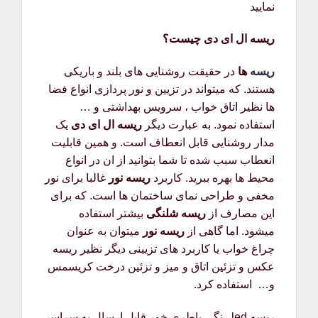
نمایید
ریسه ال ای دی چیست؟
ریسه
ها
در حقیقت روشنایی های بلند و باریکی
هستند. که میتواند در تزیین و نور پردازی انواع فضا
ها نظیر اتاق خواب ، سرویس بهداشتی و …
استفاده نمود. به عبارت دیگر
ریسه ال ای دی
یک
مدار روشنایی قابل انعطاف است. و همین قابلیت
انعطاب سبب شده تا شما بتوانید از ان در انواع
محیط ها بهره ببرید. کاربرد
ریسه نور
غالبا برای نور
مخفی و طراحی نمای ساختمان ها است. که برای
این مصارف از
ریسه شلنگی
بیشتر استفاده
میشود. اما گاهی از
ریسه نور
میتوان به عنوان
چراغ خواب یا کاربرد های تزیینی دیگر نظیر ریسه
عکس و تزئین اتاق و میز و تزئین درخت کریسمس
و… استفاده کرد.
ریسه led رنگی باطری خور قابل ارسال به سراسر