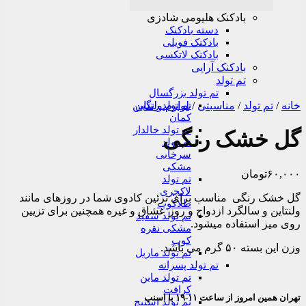
بادکنک هلیومی شادزی
دسته بادکنک
بادکنک فویلی
بادکنک لاتکسی
بادکنک آرایی
تم تولد
تم تولد بزرگسال
خانه
/
تم تولد
/
مناسبتی
/
تم تولد رنگین
لوازم ولنتاین
کمان
تم تولد خالدار
گل خشک رنگی
تم تولد
سرخابی
مشکی
۶۰,۰۰۰
تومان
تم تولد
لاکچری
گل خشک رنگی مناسب برای تزئین کادوی شما در روزهای مانند
طلاکوب
ولنتاین و سالگرد ازدواج و روز عشاق و غیره همچنین برای تزیین
تم تولد سفید
روی میز استفاده میشود.
مشکی نقره
کوب
وزن این بسته ۵۰ گرم می باشد.
تم تولد ماربل
تم تولد پسرانه
تم تولد ماین
کرافت
تهران همین امروز از ساعت ۱۱-۱۹ با اسنپ
تم تولد استیچ