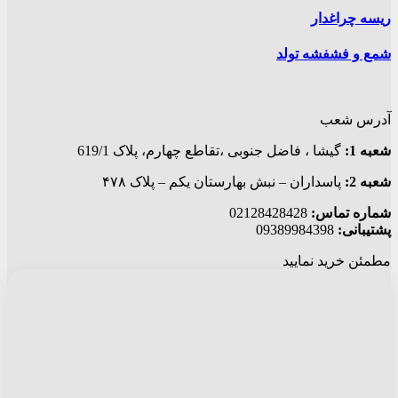
ریسه چراغدار
شمع و فشفشه تولد
آدرس شعب
شعبه 1:
گيشا ، فاضل جنوبی ،تقاطع چهارم، پلاک 619/1
شعبه 2:
پاسداران – نبش بهارستان یکم – پلاک ۴۷۸
شماره تماس:
02128428428
پشتیبانی:
09389984398
مطمئن خرید نمایید