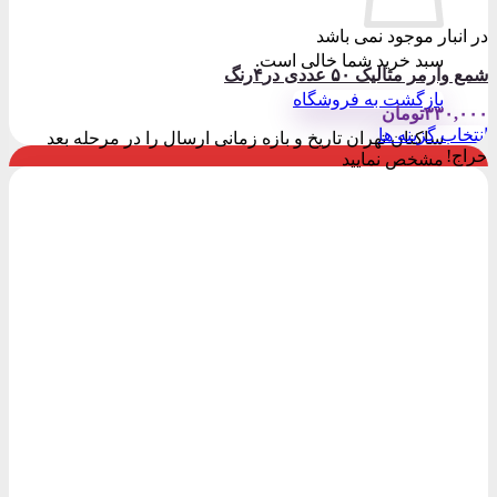
در انبار موجود نمی باشد
سبد خرید شما خالی است.
شمع وارمر متالیک ۵٠ عددی در۴رنگ
بازگشت به فروشگاه
۳۳۰,۰۰۰
تومان
انتخاب گزینه ها
ساکنان تهران تاریخ و بازه زمانی ارسال را در مرحله بعد
این
حراج!
مشخص نمایید
محصول
دارای
انواع
مختلفی
می
باشد.
گزینه
ها
ممکن
است
در
صفحه
محصول
انتخاب
شوند