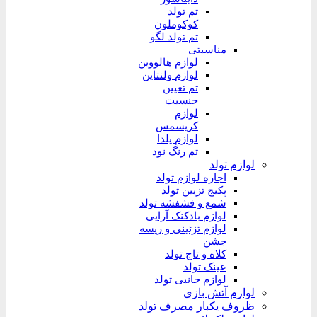
تم تولد
کوکوملون
تم تولد لگو
مناسبتی
لوازم هالووین
لوازم ولنتاین
تم تعیین
جنسیت
لوازم
کریسمس
لوازم یلدا
تم رنگ نود
لوازم تولد
اجاره لوازم تولد
پکیج تزیین تولد
شمع و فشفشه تولد
لوازم بادکنک آرایی
لوازم تزئینی و ریسه
جشن
کلاه و تاج تولد
عینک تولد
لوازم جانبی تولد
لوازم آتش بازی
ظروف یکبار مصرف تولد