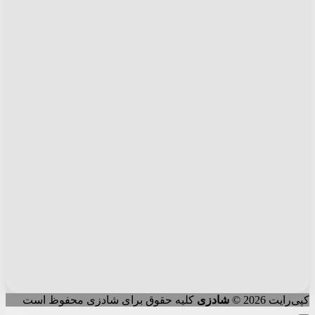
کپی‌رایت 2026 ©
شادزی
کلیه حقوق برای شادزی محفوظ است