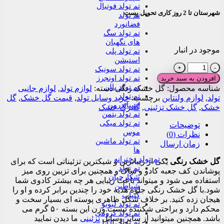
تم تولد فوتبال
شهرستان تا 2 روز کاری تحویل پست
تم تولد
فضانورد
تم تولد سگ
های نگهبان
موجود در انبار
تم تولد پلی
استیشن
گل
تم تولد سونیک
خشک
تم تولد اونجرز
افزودن به سبد خرید
رنگی
تم تولد بالن
شناسه محصول:
گل خشک رنگی
دسته:
لوازم تولد
,
لوازم جانبی
عدد
تم تولد
تولد
,
لوازم ولنتاین
برچسب:
خرید وسایل تولد
,
قیمت گل خشک
,
گل
اسپایدرمن
خشک
,
گل خشک تزئینی
,
گلبرگ خشک
تم تولد بتمن
تم تولد میکی
توضیحات
موس
نظرات (0)
تم تولد ماشین
زمان ارسال
ها
تم تولد دخترانه
گل خشک رنگی
یکی از زیباترین و شیکترین تزئیناتی است که برای
تم تولد
پوشاندن کف جعبه کادو و ساک و همچنین برای تزیین روی میز
شکارچیان
استفاده می شود و میتواند باعث زیبایی هر چه بیشتر کادوی شما
شیاطین
شود.با گل خشک رنگی جلوه هدیه خود را چندین برابر کرده و او را
کیپاپ
هیجان زده کنید. بر خلاف شکل ظاهری پوسته ای بسیار سخت و
تم تولد لبوبو
محکم دارد و براحتی شکننده نیست.وزن این بسته ۵۰ گرم می
تم تولد کرومی
باشد. همچنین میتوانید از سایر وسایل
تزئینی
ما دیدن نمایید
تم تولد LOL –