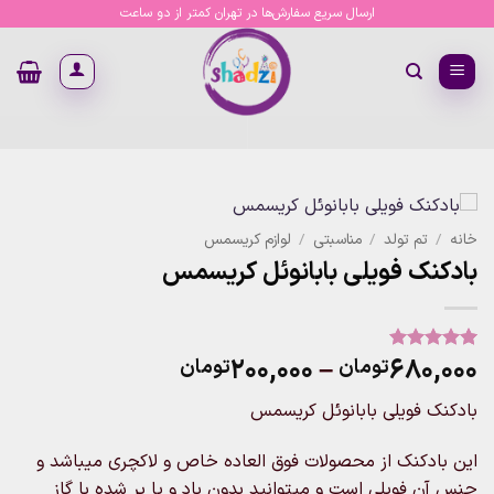
Ski
ارسال سریع سفارش‌ها در تهران کمتر از دو ساعت
t
conten
خانه
/
تم تولد
/
مناسبتی
/
لوازم کریسمس
بادکنک فویلی بابانوئل کریسمس
Price
۲۰۰,۰۰۰
–
۶۸۰,۰۰۰
تومان
تومان
1
امتیاز
5
از
5 امتیاز
range:
مشتری
بادکنک فویلی بابانوئل کریسمس
۲۰۰,۰۰۰تومان
through
این بادکنک از محصولات فوق العاده خاص و لاکچری میباشد و
۶۸۰,۰۰۰تومان
جنس آن فویلی است و میتوانید بدون باد و یا پر شده با گاز