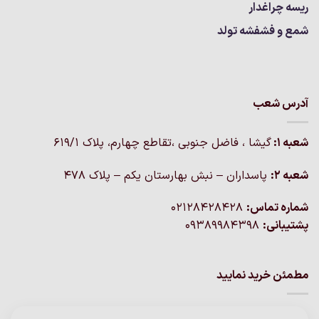
ریسه چراغدار
شمع و فشفشه تولد
آدرس شعب
شعبه 1:
گيشا ، فاضل جنوبی ،تقاطع چهارم، پلاک 619/1
شعبه 2:
پاسداران – نبش بهارستان یکم – پلاک ۴۷۸
شماره تماس:
02128428428
پشتیبانی:
09389984398
مطمئن خرید نمایید