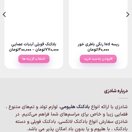
ریسه led رنگی باطری خور
بادکنک فویلی آبنبات عصایی
Price
۱۶۰,۰۰۰
تومان
۷۷۰,۰۰۰
تومان
–
۲۰۰,۰۰۰
تومان
ange:
افزودن به سبد خرید
انتخاب گزینه ها
rough
۷۷۰,۰۰۰تو
این
محصول
دارای
انواع
درباره شادزی
مختلفی
می
باشد.
شادزی با ارائه انواع
بادکنک‌ هلیومی
، لوازم تولد و تم‌های متنوع ،
گزینه
فضایی زیبا و خاص برای مراسم‌های شما فراهم می‌کنیم. در
ها
شادزی سفارش انواع بادکنک لاتکسی، بادکنک فویلی و دسته
ممکن
است
بادکنک ، با هلیوم و یا بدون باد امکان پذیر می باشد.