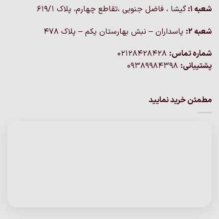
شعبه 1:
گيشا ، فاضل جنوبی ،تقاطع چهارم، پلاک 619/1
شعبه 2:
پاسداران – نبش بهارستان یکم – پلاک ۴۷۸
شماره تماس:
02128428428
پشتیبانی:
09389984398
مطمئن خرید نمایید