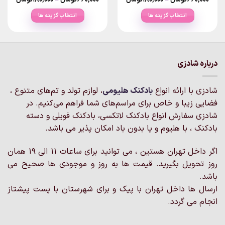
ange:
range:
۱۸۰,۰۰۰تومان
انتخاب گزینه ها
انتخاب گزینه ها
rough
through
۶۶۰,۰۰۰تومان
۶۶۰,۰۰۰تو
این
این
محصول
محصول
دارای
دارای
انواع
انواع
درباره شادزی
مختلفی
مختلفی
می
می
شادزی با ارائه انواع
بادکنک‌ هلیومی
، لوازم تولد و تم‌های متنوع ،
باشد.
باشد.
گزینه
گزینه
فضایی زیبا و خاص برای مراسم‌های شما فراهم می‌کنیم. در
ها
ها
شادزی سفارش انواع بادکنک لاتکسی، بادکنک فویلی و دسته
ممکن
ممکن
بادکنک ، با هلیوم و یا بدون باد امکان پذیر می باشد.
است
است
در
در
اگر داخل تهران هستین ، می توانید برای ساعات 11 الی 19 همان
صفحه
صفحه
روز تحویل بگیرید. قیمت ها به روز و موجودی ها صحیح می
محصول
محصول
انتخاب
انتخاب
باشد.
شوند
شوند
ارسال ها داخل تهران با پیک و برای شهرستان با پست پیشتاز
انجام می گردد.