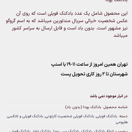
این محصول شامل یک عدد بادکنک فویلی است که روی آن
عکس شخصیت خیالی سریال مندلورین میباشد که به اسم گروگو
نیز مشهور است. بدون باد است و قابل ارسال به سراسر کشور
میباشد
تهران همین امروز از ساعت ۱۱-۱۹ با اسنپ
شهرستان تا 2 روز کاری تحویل پست
در انبار موجود نمی باشد
شناسه محصول:
بادکنک یودا (بدون باد)
دسته:
بادکنک فویلی
,
بادکنک فویلی شخصیت کارتونی
,
بادکنک فویلی و لاتکسی
هلیومی
برچسب:
انواع بادکنک
,
بادکنک
,
بادکنک بیبی یودا
,
بادکنک تولد
,
بادکنک فویلی
,