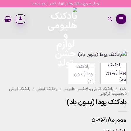
Ski
ارسال سریع سفارش‌ها در تهران کمتر از دو ساعت
t
conten
خانه
/
بادکنک فویلی و لاتکسی هلیومی
/
بادکنک فویلی
/
بادکنک فویلی
شخصیت کارتونی
بادکنک یودا (بدون باد)
۱۸۰,۰۰۰
تومان
بادکنک یودا