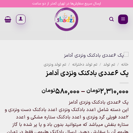
Ski
ارسال سریع سفارش‌ها در تهران کمتر از دو ساعت
t
conten
خانه
/
تم تولد
/
تم تولد دخترانه
/
تم تولد ونزدی
پک 6عددی بادکنک ونزدی آدامز
Price
۵۸۰,۰۰۰
–
۲,۳۱۰,۰۰۰
تومان
تومان
range:
پک 6عددی بادکنک ونزدی آدامز
۵۸۰,۰۰۰تومان
این دسته شامل 1عدد بادکنک ونزدی 1عدد بادکنک دست ونزدی و
through
2عدد فویلی گرد ونزدی و 1عدد بادکنک ستاره مشکی و 1عدد
۲,۳۱۰,۰۰۰تومان
ستاره بنفش میباشد که میتوانید بدون باد و یا پر شده با گاز
هلیوم آن را سفارش دهید. ارسال بادکنک هلیومی فقط در تهران