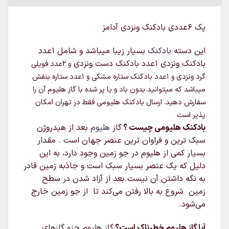
پک 6عددی بادکنک ونزدی آدامز
این دسته
بادکنک
بسیار زیبا میباشد و شامل 1عدد
بادکنک ونزدی 1عدد بادکنک دست ونزدی
و 2عدد فویلی
گرد ونزدی
و 1عدد بادکنک ستاره مشکی و 1عدد ستاره بنفش
میباشد که میتوانید بدون باد و یا پر شده با گاز هلیوم آن را
سفارش دهید. ارسال بادکنک هلیومی فقط در تهران امکان
پذیر است
بادکنک هلیومی چیست ؟
گاز
هلیوم
بعد از هیدروژن
سبک‌ ترین و فراوان‌ ترین عنصر جهان است . مقدار
بسیار کمی از هلیوم در جو زمین وجود دارد، به این
دلیل که یک عنصر بسیار سبک است و جاذبه زمین قادر
به نگه داشتن آن نیست.بعد از آزاد شدن در سطح
زمین شروع به بالا رفتن می‌کند تا از جو زمین خارج
می‌شود.
آیا گاز هلیوم خطرناک است؟
گاز هلیوم جزو گازهای