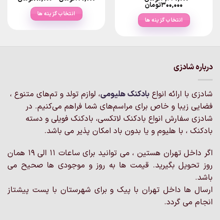
range:
Price
۳۰۰,۰۰۰
تومان
range:
انتخاب گزینه ها
۳۰۰,۰۰۰تومان
rough
انتخاب گزینه ها
through
۱۷۰,۰۰۰توما
این
۴,۲۶۰,۰۰۰تومان
این
محصول
محصول
دارای
دارای
انواع
انواع
درباره شادزی
مختلفی
مختلفی
می
می
باشد.
شادزی با ارائه انواع
بادکنک‌ هلیومی
، لوازم تولد و تم‌های متنوع ،
باشد.
گزینه
گزینه
فضایی زیبا و خاص برای مراسم‌های شما فراهم می‌کنیم. در
ها
ها
شادزی سفارش انواع بادکنک لاتکسی، بادکنک فویلی و دسته
ممکن
ممکن
است
بادکنک ، با هلیوم و یا بدون باد امکان پذیر می باشد.
است
در
در
صفحه
اگر داخل تهران هستین ، می توانید برای ساعات 11 الی 19 همان
صفحه
محصول
روز تحویل بگیرید. قیمت ها به روز و موجودی ها صحیح می
محصول
انتخاب
انتخاب
باشد.
شوند
شوند
ارسال ها داخل تهران با پیک و برای شهرستان با پست پیشتاز
انجام می گردد.