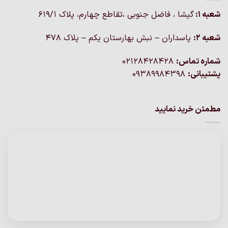
شعبه 1:
گيشا ، فاضل جنوبی ،تقاطع چهارم، پلاک 619/1
شعبه 2:
پاسداران – نبش بهارستان یکم – پلاک ۴۷۸
شماره تماس:
02128428428
پشتیبانی:
09389984398
مطمئن خرید نمایید