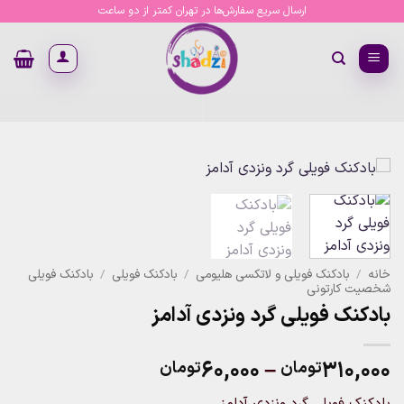
Ski
ارسال سریع سفارش‌ها در تهران کمتر از دو ساعت
t
conten
خانه
/
بادکنک فویلی و لاتکسی هلیومی
/
بادکنک فویلی
/
بادکنک فویلی
شخصیت کارتونی
بادکنک فویلی گرد ونزدی آدامز
Price
۶۰,۰۰۰
–
۳۱۰,۰۰۰
تومان
تومان
range:
بادکنک فویلی گرد ونزدی آدامز