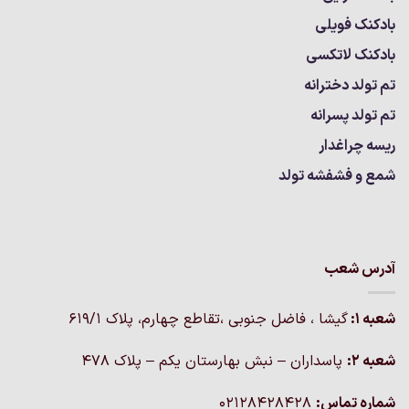
بادکنک فویلی
بادکنک لاتکسی
تم تولد دخترانه
تم تولد پسرانه
ریسه چراغدار
شمع و فشفشه تولد
آدرس شعب
شعبه 1:
گيشا ، فاضل جنوبی ،تقاطع چهارم، پلاک 619/1
شعبه 2:
پاسداران – نبش بهارستان یکم – پلاک ۴۷۸
شماره تماس:
02128428428