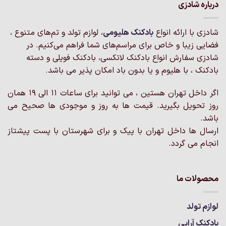
مختلفی
درباره شادزی
می
باشد.
شادزی با ارائه انواع
بادکنک‌ هلیومی
، لوازم تولد و تم‌های متنوع ،
گزینه
فضایی زیبا و خاص برای مراسم‌های شما فراهم می‌کنیم. در
ها
ممکن
شادزی سفارش انواع بادکنک لاتکسی، بادکنک فویلی و دسته
است
بادکنک ، با هلیوم و یا بدون باد امکان پذیر می باشد.
در
صفحه
اگر داخل تهران هستین ، می توانید برای ساعات 11 الی 19 همان
محصول
روز تحویل بگیرید. قیمت ها به روز و موجودی ها صحیح می
انتخاب
باشد.
شوند
ارسال ها داخل تهران با پیک و برای شهرستان با پست پیشتاز
انجام می گردد.
محصولات ما
لوازم تولد
بادکنک آرایی