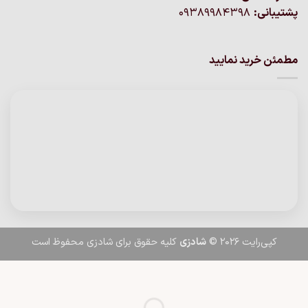
پشتیبانی:
09389984398
مطمئن خرید نمایید
کپی‌رایت 2026 ©
شادزی
کلیه حقوق برای شادزی محفوظ است