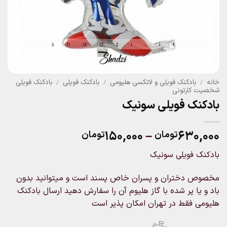
خانه
/
بادکنک فویلی و لاتکسی هلیومی
/
بادکنک فویلی
/
بادکنک فویلی
شخصیت کارتونی
بادکنک فویلی سونیک
Price
۱۵۰,۰۰۰
–
۶۳۰,۰۰۰
تومان
تومان
range:
بادکنک فویلی سونیک
۱۵۰,۰۰۰تومان
through
مخصوص دختران و پسران خاص پسند است و میتوانید بدون
۶۳۰,۰۰۰تومان
باد و یا پر شده با گاز هلیوم آن را سفارش دهید ارسال بادکنک
هلیومی فقط در تهران امکان پذیر است