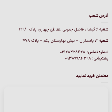
آدرس شعب
شعبه 1:
گيشا ، فاضل جنوبی ،تقاطع چهارم، پلاک 619/1
شعبه 2:
پاسداران – نبش بهارستان یکم – پلاک ۴۷۸
شماره تماس:
02128428428
پشتیبانی:
09389984398
مطمئن خرید نمایید