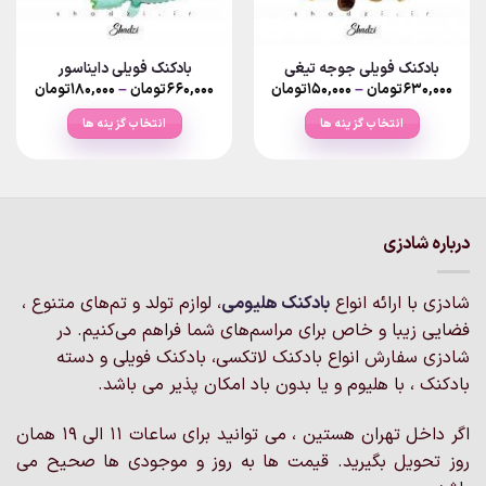
بادکنک فویلی جوجه تیغی
بادکنک فویلی دایناسور
Price
Price
۶۳۰,۰۰۰
تومان
–
۱۵۰,۰۰۰
تومان
۶۶۰,۰۰۰
تومان
–
۱۸۰,۰۰۰
تومان
ange:
range:
۱۵۰,۰۰۰تومان
انتخاب گزینه ها
انتخاب گزینه ها
rough
through
۶۳۰,۰۰۰تومان
۶۶۰,۰۰۰تو
این
این
محصول
محصول
دارای
دارای
انواع
انواع
مختلفی
مختلفی
درباره شادزی
می
می
باشد.
باشد.
شادزی با ارائه انواع
بادکنک‌ هلیومی
، لوازم تولد و تم‌های متنوع ،
گزینه
گزینه
فضایی زیبا و خاص برای مراسم‌های شما فراهم می‌کنیم. در
ها
ها
ممکن
ممکن
شادزی سفارش انواع بادکنک لاتکسی، بادکنک فویلی و دسته
است
است
بادکنک ، با هلیوم و یا بدون باد امکان پذیر می باشد.
در
در
صفحه
صفحه
اگر داخل تهران هستین ، می توانید برای ساعات 11 الی 19 همان
محصول
محصول
روز تحویل بگیرید. قیمت ها به روز و موجودی ها صحیح می
انتخاب
انتخاب