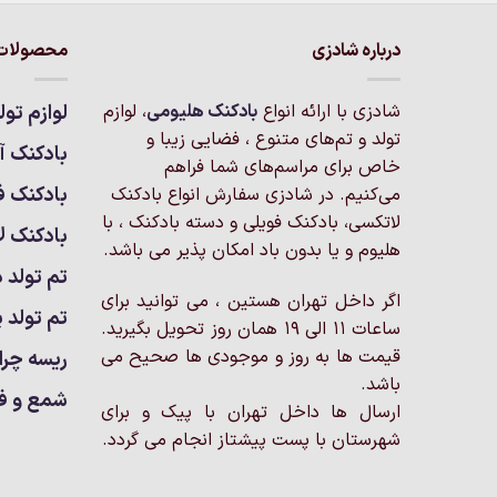
درباره شادزی
محصولات 
شادزی با ارائه انواع
بادکنک‌ هلیومی
، لوازم
لوازم تول
تولد و تم‌های متنوع ، فضایی زیبا و
بادکنک آر
خاص برای مراسم‌های شما فراهم
بادکنک ف
می‌کنیم. در شادزی سفارش انواع بادکنک
لاتکسی، بادکنک فویلی و دسته بادکنک ، با
بادکنک ل
هلیوم و یا بدون باد امکان پذیر می باشد.
تم تولد د
اگر داخل تهران هستین ، می توانید برای
تم تولد پ
ساعات 11 الی 19 همان روز تحویل بگیرید.
قیمت ها به روز و موجودی ها صحیح می
ریسه چرا
باشد.
شمع و ف
ارسال ها داخل تهران با پیک و برای
شهرستان با پست پیشتاز انجام می گردد.