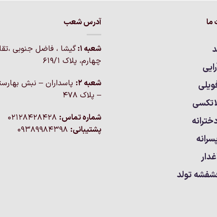
ما
آدرس شعب
د
شعبه 1:
گيشا ، فاضل جنوبی ،تق
چهارم، پلاک 619/1
ایی
شعبه 2:
پاسداران – نبش بهارست
ویلی
– پلاک ۴۷۸
اتکسی
شماره تماس:
02128428428
خترانه
پشتیبانی:
09389984398
سرانه
غدار
شفشه تولد