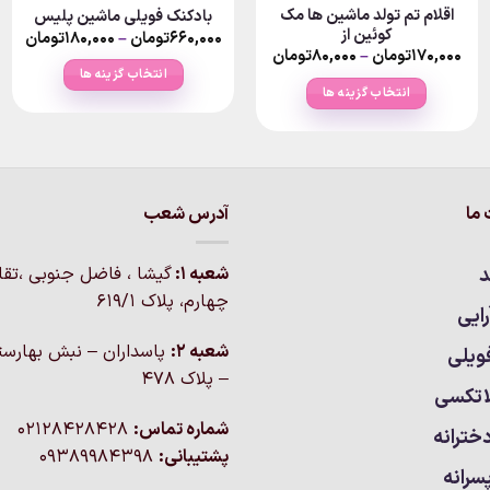
اقلام تم تولد ماشین ها مک
بادکنک فویلی ماشین پلیس
کوئین از
rice
۶۶۰,۰۰۰
تومان
–
۱۸۰,۰۰۰
تومان
nge:
Price
۱۷۰,۰۰۰
تومان
–
۸۰,۰۰۰
تومان
range:
انتخاب گزینه ها
ومان
ugh
۸۰,۰۰۰تومان
انتخاب گزینه ها
۶۰,۰۰۰
through
این
۱۷۰,۰۰۰تومان
این
محصول
محصول
دارای
دارای
انواع
انواع
مختلفی
ما
آدرس شعب
مختلفی
می
می
باشد.
باشد.
د
شعبه 1:
گيشا ، فاضل جنوبی ،تق
گزینه
گزینه
چهارم، پلاک 619/1
ها
ایی
ها
ممکن
ممکن
شعبه 2:
پاسداران – نبش بهارست
ویلی
است
است
– پلاک ۴۷۸
در
اتکسی
در
صفحه
صفحه
شماره تماس:
02128428428
محصول
خترانه
محصول
انتخاب
پشتیبانی:
09389984398
انتخاب
سرانه
شوند