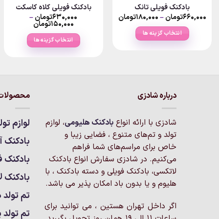
بادکنک فویلی تانک
بادکنک فویلی کلاه کاسکت
Price
۶۶۰,۰۰۰
تومان
–
۱۸۰,۰۰۰
تومان
۶۳۰,۰۰۰
تومان
–
Price
range:
۱۵۰,۰۰۰
تومان
۱۸۰,۰۰۰تومان
range:
انتخاب گزینه ها
through
۱۵۰,۰۰۰ت
انتخاب گزینه ها
۶۶۰,۰۰۰تومان
through
تومان
این
۶۳۰,۰۰۰تومان
این
محصول
محصول
دارای
دارای
انواع
انواع
مختلفی
درباره شادزی
محصولات 
مختلفی
می
می
باشد.
باشد.
شادزی با ارائه انواع
بادکنک‌ هلیومی
، لوازم
لوازم تول
گزینه
گزینه
تولد و تم‌های متنوع ، فضایی زیبا و
ها
بادکنک آر
ها
خاص برای مراسم‌های شما فراهم
ممکن
ممکن
بادکنک ف
است
می‌کنیم. در شادزی سفارش انواع بادکنک
است
در
لاتکسی، بادکنک فویلی و دسته بادکنک ، با
بادکنک ل
در
صفحه
هلیوم و یا بدون باد امکان پذیر می باشد.
صفحه
محصول
تم تولد د
محصول
انتخاب
اگر داخل تهران هستین ، می توانید برای
انتخاب
تم تولد پ
شوند
ساعات 11 الی 19 همان روز تحویل بگیرید.