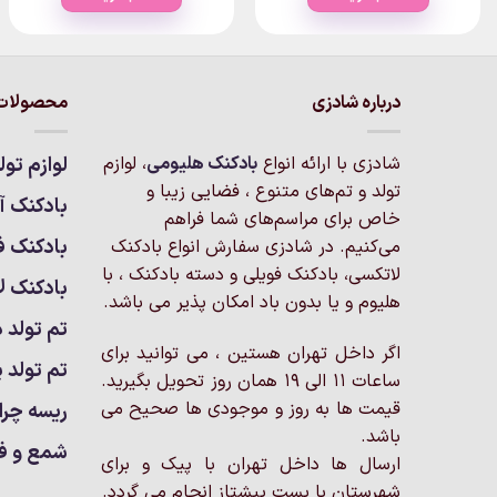
through
through
۲,۴۰۰,۰۰۰تومان
۲,۴۱۵,۰۰۰تومان
این
این
محصول
محصول
دارای
دارای
انواع
انواع
درباره شادزی
محصولات 
مختلفی
مختلفی
می
می
شادزی با ارائه انواع
بادکنک‌ هلیومی
، لوازم
لوازم تول
باشد.
باشد.
تولد و تم‌های متنوع ، فضایی زیبا و
گزینه
گزینه
بادکنک آر
خاص برای مراسم‌های شما فراهم
ها
ها
بادکنک ف
می‌کنیم. در شادزی سفارش انواع بادکنک
ممکن
ممکن
لاتکسی، بادکنک فویلی و دسته بادکنک ، با
است
است
بادکنک ل
هلیوم و یا بدون باد امکان پذیر می باشد.
در
در
تم تولد د
صفحه
صفحه
اگر داخل تهران هستین ، می توانید برای
محصول
محصول
تم تولد پ
ساعات 11 الی 19 همان روز تحویل بگیرید.
انتخاب
انتخاب
شوند
شوند
قیمت ها به روز و موجودی ها صحیح می
ریسه چرا
باشد.
شمع و ف
ارسال ها داخل تهران با پیک و برای
شهرستان با پست پیشتاز انجام می گردد.