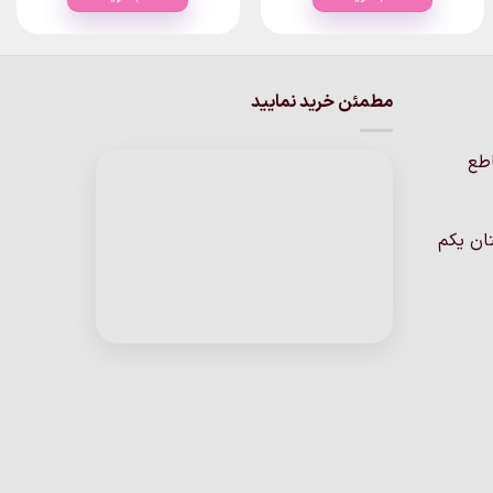
through
through
۲,۴۰۰,۰۰۰تومان
۲,۴۰۰,۰۰۰تومان
این
این
محصول
محصول
دارای
دارای
انواع
انواع
مطمئن خرید نمایید
مختلفی
مختلفی
می
می
اطع
باشد.
باشد.
گزینه
گزینه
ها
ها
ان یکم
ممکن
ممکن
است
است
در
در
صفحه
صفحه
محصول
محصول
انتخاب
انتخاب
شوند
شوند