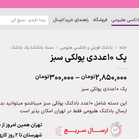
جستجو
لاتکسی هلیومی
فروشگاه
راهنمای خرید/ارسال
برای:
خانه
/
بادکنک فویلی و لاتکسی هلیومی
/
دسته بادکنک| پک بادکنک
پک ۱۰عددی پولکی سبز
Price
۳۰۰,۰۰۰
–
۲,۸۵۰,۰۰۰
تومان
تومان
range:
پک ۱۰عددی پولکی سبز
۳۰۰,۰۰۰ت
through
این دسته شامل ۱۰عدد بادکنک پولکی سبز میباشدو میتو
۲,۸۵۰,۰۰۰تومان
ارسال بادکنک هلیومی فقط در تهران امکان پذیر است
تهران همین امروز از ساعت ۱۱-۹
شهرستان تا 2 روز کاری تحویل پست