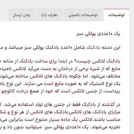
توضیحات
توضیحات تکمیلی
نظرات (0)
زمان ارسال
پک ۱۰عددی پولکی سبز
این دسته
بادکنک
شامل ۱۰عدد بادکنک پولکی سبز میباشد و میتوانید بدون باد و یا پر شده با گاز هلیوم آن را سفارش دهید ارسال بادکنک هلیومی فقط در تهران امکان پذیر است
بادکنک لاتکس چیست؟ در ابتدا برای ساخت بادکنک از مثانه خشک 
مایع که از شیره برخی از درختان به دست می‌آید لاتکس نامی
مختلف می‌شود. اما چگونه بادکنک های لاتکس ساخته می‌شوند؟
یک نوع لاستیک که به صورت مایع است می سازند. این نوع بادک
پیداست، از جنس لاتکس است که خود از صمغ درخت کائوچو به دست می آید
در گذشته از بادکنک فقط در جشن های تولد استفاده می‌شد. ام
مزایای بادکنک های لاتکس:بادکنک های لاتکس از هر نوع و شکل
تجزیه می‌شوند. پک ۱۰عددی پولکی سبز میتوانید بدون باد و یا پر شده با گاز هلیوم آن را سفارش دهید