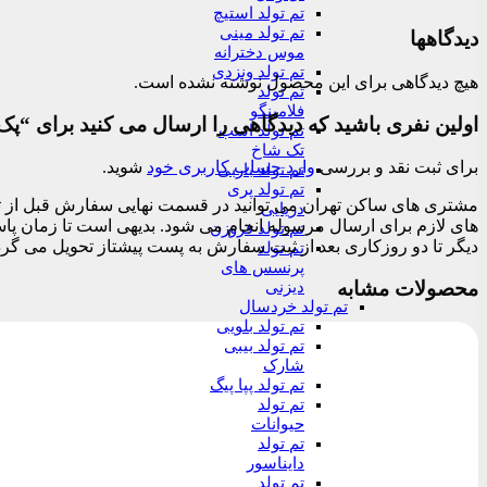
تم تولد استیچ
تم تولد مینی
دیدگاهها
موس دخترانه
تم تولد ونزدی
هیچ دیدگاهی برای این محصول نوشته نشده است.
تم تولد
فلامینگو
اولین نفری باشید که دیدگاهی را ارسال می کنید برای “پک
تم تولد اسب
تک شاخ
برای ثبت نقد و بررسی
وارد حساب کاربری خود
شوید.
تم تولد باربی
تم تولد پری
دریایی
تم تولد فروزن
دیگر تا دو روزکاری بعد از ثبت سفارش به پست پیشتاز تحویل می گرد
تم تولد
پرنسس های
محصولات مشابه
دیزنی
تم تولد خردسال
تم تولد بلویی
تم تولد بیبی
شارک
تم تولد پپا پیگ
تم تولد
حیوانات
تم تولد
دایناسور
تم تولد