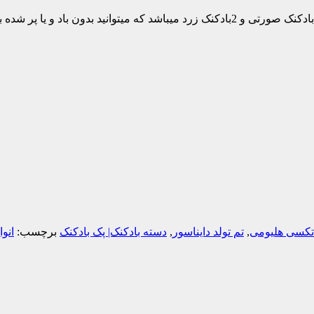
این دسته بادکنک شامل 1عدد فویلی دایناسور صورتی 2بادکنک آبی و 2بادکنک صورتی و 2بادکنک زرد م
اتکسی هلیومی
,
تم تولد دایناسور
,
دسته بادکنک| پک بادکنک
برچسب:
انوا