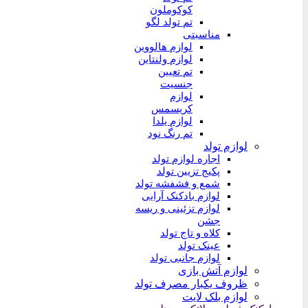
کوکوملون
تم تولد لگو
مناسبتی
لوازم هالووین
لوازم ولنتاین
تم تعیین
جنسیت
لوازم
کریسمس
لوازم یلدا
تم رنگ نود
لوازم تولد
اجاره لوازم تولد
پکیج تزیین تولد
شمع و فشفشه تولد
لوازم بادکنک آرایی
لوازم تزئینی و ریسه
جشن
کلاه و تاج تولد
عینک تولد
لوازم جانبی تولد
لوازم آتش بازی
ظروف یکبار مصرف تولد
لوازم بلک لایت