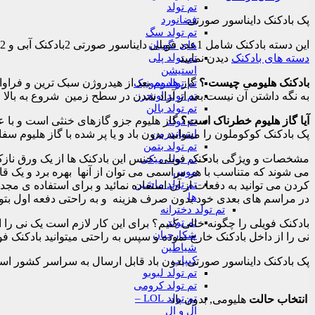
تم تولد
فضانورد
پک بادکنک دایناسور صورتی
تم تولد سگ
این دسته بادکنک شامل 1عدد فویلی دایناسور صورتی 2بادکنک آبی و 2بادکنک صورتی و 2بادکنک زرد میباشد که میتوانید بدون باد و یا پر شده با گاز هلیوم این محصول را سفارش دهید. همچنین میتوانید از
های نگهبان
تم تولد پلی
دسته های بادکنک
دیدن نمایید
استیشن
بادکنک هلیومی چیست ؟
گاز
هلیوم
بعد از هیدروژن سبک‌ ترین و فراو
تم تولد سونیک
تم تولد اونجرز
به نگه داشتن آن نیست.بعد از آزاد شدن در سطح زمین شروع به بالا ر
تم تولد بالن
آیا گاز هلیوم خطرناک است؟
گاز هلیوم جزو گازهای خنثی است و با عن
تم تولد
اسپایدرمن
پک بادکنک کوکوملون را میتوانید بدون باد و یا پر شده با گاز هلیوم س
تم تولد بتمن
مشخصات و ویژگی بادکنک فویلی :جنس این بادکنک ها از یک ورق نازک م
تم تولد میکی
موس
می شوند که متناسب با هر مراسمی می توان از آنها بهره برد و یک قابل
تم تولد ماشین
کردن می توانید به دفعات از آن استفاده نمائید و برای استفاده ی مجدد
ها
در مراسم های بعدی خود بدون صرف هزینه و به راحتی دفعه اول بتوانی
تم تولد دخترانه
تم تولد
بادکنک فویلی را چگونه خالی کنیم؟ برای این کار لازم است یک نی را 
شکارچیان
نی را از داخل بادکنک خارج نموده و سپس به راحتی میتوانید بادکنک فو
شیاطین
کیپاپ
پک بادکنک دایناسور صورتی بدون باد قابل ارسال به سراسر کشور ا
تم تولد لبوبو
تم تولد کرومی
تم تولد LOL –
انتخاب حالت
هلیومی, بدون باد
ال و ال