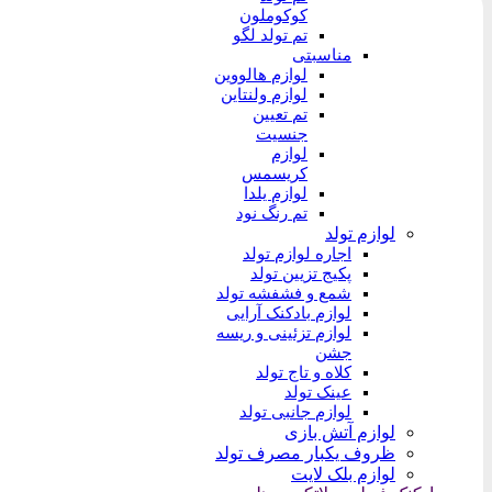
کوکوملون
تم تولد لگو
مناسبتی
لوازم هالووین
لوازم ولنتاین
تم تعیین
جنسیت
لوازم
کریسمس
لوازم یلدا
تم رنگ نود
لوازم تولد
اجاره لوازم تولد
پکیج تزیین تولد
شمع و فشفشه تولد
لوازم بادکنک آرایی
لوازم تزئینی و ریسه
جشن
کلاه و تاج تولد
عینک تولد
لوازم جانبی تولد
لوازم آتش بازی
ظروف یکبار مصرف تولد
لوازم بلک لایت