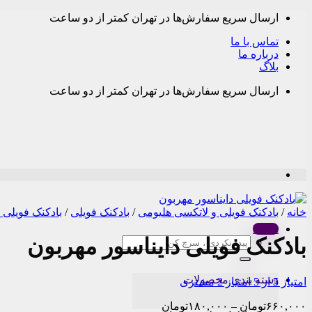
Skip
ارسال سریع سفارش‌ها در تهران کمتر از دو ساعت
to
content
تماس با ما
درباره ما
بلاگ
ارسال سریع سفارش‌ها در تهران کمتر از دو ساعت
خانه
/
بادکنک فویلی و لاتکسی هلیومی
/
بادکنک فویلی
/
بادکنک فویلی 
Menu
بادکنک فویلی دایناسور مهربون
جستجو
برای:
دسته بندی محصولات
امتیاز
5
از 5 امتیاز
2
مشتری
Price
۶۶۰,۰۰۰
تومان
–
۱۸۰,۰۰۰
تومان