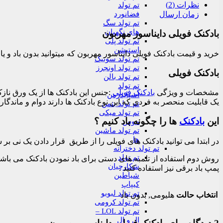
نظرات (2)
تم تولد
فضانورد
زمان ارسال
تم تولد سگ
های نگهبان
بادکنک فویلی دایناسور مهربون
تم تولد پلی
استیشن
خرید و قیمت بادکنک فویلی دایناسور مهربون که میتوانید بدون باد و ی
تم تولد سونیک
تم تولد اونجرز
بادکنک فویلی
تم تولد بالن
تم تولد
مشخصات و ویژگی
بادکنک فویلی
:جنس این بادکنک ها از یک ورق نازک
اسپایدرمن
یک قابلیت منحصر به فردی که این نوع بادکنک ها دارند دوام و ماندگاری
تم تولد بتمن
تم تولد میکی
این
بادکنک
ها را چگونه باد کنیم ؟
موس
تم تولد ماشین
ها
در ابتدا می توانید بادکنک های فویلی را از طریق قرار دادن یک نی بر سو
تم تولد دخترانه
تم تولد
روش دوم استفاده از تلمبه های دستی برای باد نمودن بادکنک می باشد که 
شکارچیان
پمپ باد برقی نیز استفاده کنید .
شیاطین
کیپاپ
تم تولد لبوبو
انتخاب حالت
هلیومی, بدون باد
تم تولد کرومی
تم تولد LOL –
ال و ال