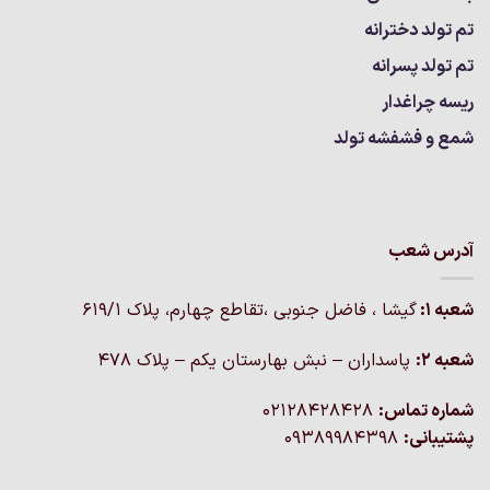
تم تولد دخترانه
تم تولد پسرانه
ریسه چراغدار
شمع و فشفشه تولد
آدرس شعب
شعبه 1:
گيشا ، فاضل جنوبی ،تقاطع چهارم، پلاک 619/1
شعبه 2:
پاسداران – نبش بهارستان یکم – پلاک ۴۷۸
شماره تماس:
02128428428
پشتیبانی:
09389984398