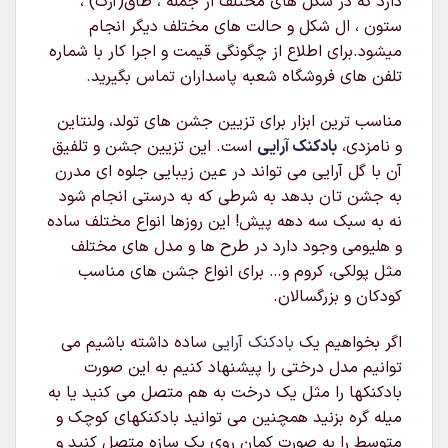
دارد که در شکل های مختلف از جمله ، طاق(آرک) ،
ستون ، ال شکل و حالت های مختلف دیگر انجام
میشود.برای اطلاع از چگونگی قیمت و اجرا کار با شماره
تلفن های فروشگاه شعبه پاسداران تماس بگیرید.
مناسب ترین ابزار برای تزیین جشن های تولد، ولنتاین
و نامزدی،
بادکنک آرایی
است. این تزیین جشن و تلفیق
آن با گل آرایی می تواند در عین زیبایی جلوه ای مدرن
به جشن تان بدهد به شرطی که به درستی انجام شود
نه به سبک سه دهه پیش! این روزها انواع مختلف ساده
و هلیومی وجود دارد در طرح ها و مدل های مختلف
مثل پولکی، کروم و… برای انواع جشن های مناسب
کودکان و بزرگسالان.
اگر بخواهیم یک
بادکنک آرایی
ساده داشته باشیم می
توانیم مدل درختی را پیشنهاد کنیم به این صورت
بادکنکها را مثل یک درخت به هم متصل می کنید یا به
میله گره بزنید همچنین می توانید بادکنکهای کوچک و
متوسط را به صورت کمان روی یک سازه متصل کنید و