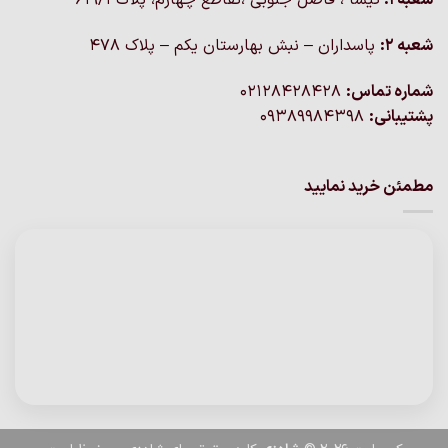
شعبه 1:
گيشا ، فاضل جنوبی ،تقاطع چهارم، پلاک 619/1
شعبه 2:
پاسداران – نبش بهارستان یکم – پلاک ۴۷۸
شماره تماس:
02128428428
پشتیبانی:
09389984398
مطمئن خرید نمایید