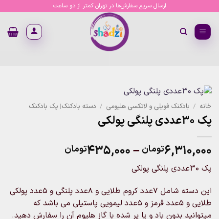
Ski
ارسال سریع سفارش‌ها در تهران کمتر از دو ساعت
t
conten
خانه
/
بادکنک فویلی و لاتکسی هلیومی
/
دسته بادکنک| پک بادکنک
پک 30عددی پلنگی پولکی
Price
۴۳۵,۰۰۰
–
۶,۳۱۰,۰۰۰
تومان
تومان
range:
پک 30عددی پلنگی پولکی
۴۳۵,۰۰۰تو
through
این دسته شامل 7عدد کروم طلایی و 8عدد پلنگی و 5عدد پولکی
۶,۳۱۰,۰۰۰تومان
طلایی و 5عدد قرمز و 5عدد لیمویی پاستیلی می باشد که
میتوانید بدون باد و یا پر شده با گاز هلیوم آن را سفارش دهید.