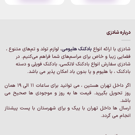
۷۷۰,۰۰۰تومان
۷۷۰,۰۰۰تو
این
این
محصول
محصول
دارای
دارای
انواع
انواع
مختلفی
مختلفی
درباره شادزی
می
می
باشد.
باشد.
گزینه
گزینه
شادزی با ارائه انواع
بادکنک‌ هلیومی
، لوازم تولد و تم‌های متنوع ،
ها
ها
فضایی زیبا و خاص برای مراسم‌های شما فراهم می‌کنیم. در
ممکن
ممکن
شادزی سفارش انواع بادکنک لاتکسی، بادکنک فویلی و دسته
است
است
بادکنک ، با هلیوم و یا بدون باد امکان پذیر می باشد.
در
در
صفحه
صفحه
محصول
محصول
اگر داخل تهران هستین ، می توانید برای ساعات 11 الی 19 همان
انتخاب
انتخاب
روز تحویل بگیرید. قیمت ها به روز و موجودی ها صحیح می
شوند
شوند
باشد.
ارسال ها داخل تهران با پیک و برای شهرستان با پست پیشتاز
انجام می گردد.