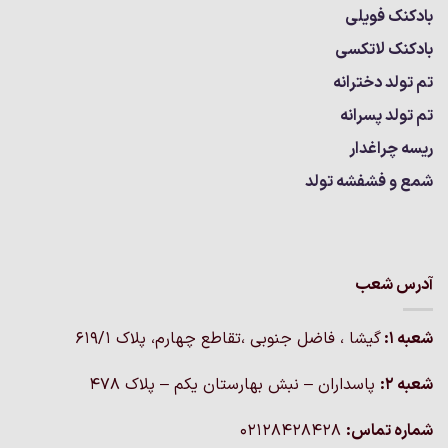
بادکنک فویلی
بادکنک لاتکسی
تم تولد دخترانه
تم تولد پسرانه
ریسه چراغدار
شمع و فشفشه تولد
آدرس شعب
شعبه 1:
گيشا ، فاضل جنوبی ،تقاطع چهارم، پلاک 619/1
شعبه 2:
پاسداران – نبش بهارستان یکم – پلاک ۴۷۸
شماره تماس:
02128428428