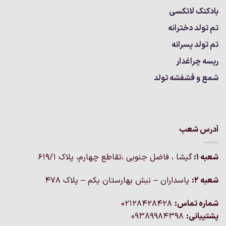
بادکنک لاتکسی
تم تولد دخترانه
تم تولد پسرانه
ریسه چراغدار
شمع و فشفشه تولد
آدرس شعب
شعبه 1:
گيشا ، فاضل جنوبی ،تقاطع چهارم، پلاک 619/1
شعبه 2:
پاسداران – نبش بهارستان یکم – پلاک ۴۷۸
شماره تماس:
02128428428
پشتیبانی:
09389984398