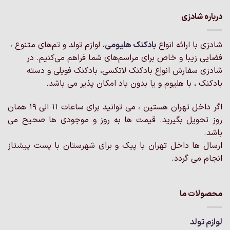
دارای
دارای
انواع
انواع
درباره شادزی
مختلفی
مختلفی
می
می
شادزی با ارائه انواع
بادکنک‌ هلیومی
، لوازم تولد و تم‌های متنوع ،
باشد.
باشد.
گزینه
گزینه
فضایی زیبا و خاص برای مراسم‌های شما فراهم می‌کنیم. در
ها
ها
شادزی سفارش انواع بادکنک لاتکسی، بادکنک فویلی و دسته
ممکن
ممکن
بادکنک ، با هلیوم و یا بدون باد امکان پذیر می باشد.
است
است
در
در
اگر داخل تهران هستین ، می توانید برای ساعات 11 الی 19 همان
صفحه
صفحه
روز تحویل بگیرید. قیمت ها به روز و موجودی ها صحیح می
محصول
محصول
انتخاب
انتخاب
باشد.
شوند
شوند
ارسال ها داخل تهران با پیک و برای شهرستان با پست پیشتاز
انجام می گردد.
محصولات ما
لوازم تولد