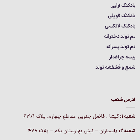
بادکنک آرایی
بادکنک فویلی
بادکنک لاتکسی
تم تولد دخترانه
تم تولد پسرانه
ریسه چراغدار
شمع و فشفشه تولد
آدرس شعب
شعبه 1:
گيشا ، فاضل جنوبی ،تقاطع چهارم، پلاک 619/1
شعبه 2:
پاسداران – نبش بهارستان یکم – پلاک ۴۷۸