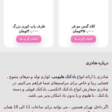
کلاه گیس مو فر
ظرف پاپ کورن بزرگ
۴۵۰,۰۰۰
تومان
۴۰,۰۰۰
تومان
انتخاب گزینه ها
انتخاب گزینه ها
این
این
محصول
محصول
دارای
دارای
انواع
انواع
درباره شادزی
مختلفی
مختلفی
می
می
باشد.
باشد.
شادزی با ارائه انواع
بادکنک‌ هلیومی
، لوازم تولد و تم‌های متنوع ،
گزینه
گزینه
فضایی زیبا و خاص برای مراسم‌های شما فراهم می‌کنیم. در
ها
ها
شادزی سفارش انواع بادکنک لاتکسی، بادکنک فویلی و دسته
ممکن
ممکن
بادکنک ، با هلیوم و یا بدون باد امکان پذیر می باشد.
است
است
در
در
اگر داخل تهران هستین ، می توانید برای ساعات 11 الی 19 همان
صفحه
صفحه