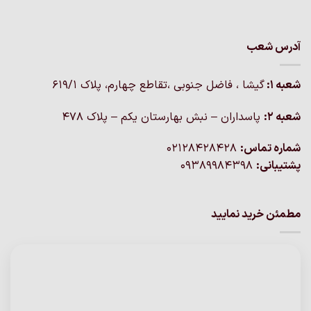
آدرس شعب
شعبه 1:
گيشا ، فاضل جنوبی ،تقاطع چهارم، پلاک 619/1
شعبه 2:
پاسداران – نبش بهارستان یکم – پلاک ۴۷۸
شماره تماس:
02128428428
پشتیبانی:
09389984398
مطمئن خرید نمایید